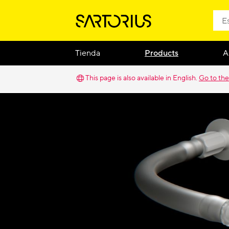
Tienda
Products
A
This page is also available in English.
Go to the