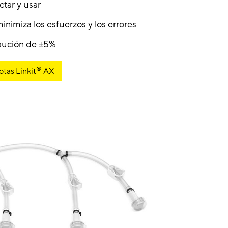
tar y usar
inimiza los esfuerzos y los errores
ibución de ±5%
®
otas Linkit
AX