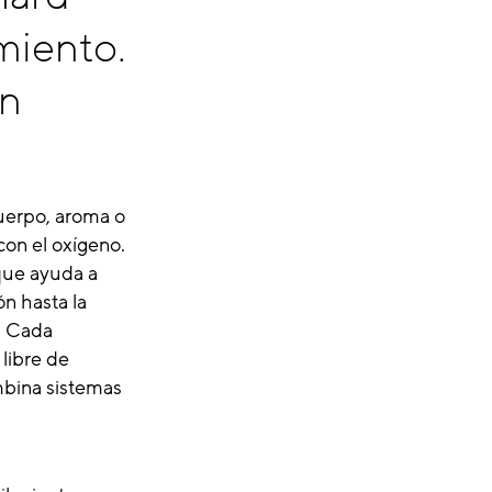
miento.
ón
cuerpo, aroma o
con el oxígeno.
 que ayuda a
ón hasta la
o. Cada
libre de
ombina sistemas