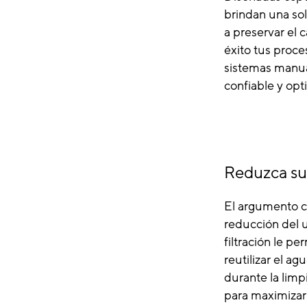
brindan una sol
a preservar el 
éxito tus proc
sistemas manua
confiable y opt
Reduzca su
El argumento co
reducción del u
filtración le p
reutilizar el a
durante la limpi
para maximizar 