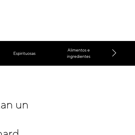
Alimentos e
Espirituosas
Datos ana
ingredientes
zan un
hard