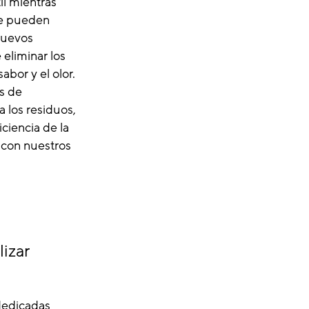
il mientras
se pueden
nuevos
eliminar los
bor y el olor.
os de
 los residuos,
ciencia de la
 con nuestros
lizar
dedicadas