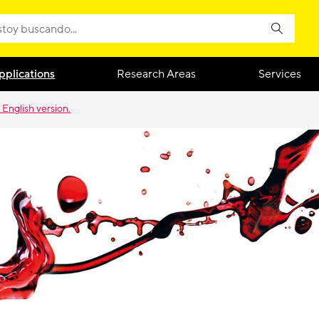
pplications
Research Areas
Services
 English version.