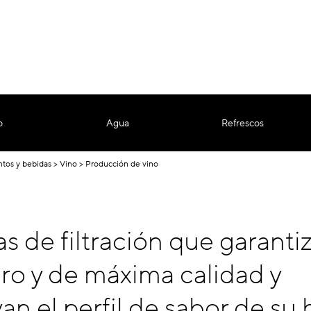
o
Agua
Refrescos
ntos y bebidas
Vino
Producción de vino
s de filtración que garanti
ro y de máxima calidad y
an el perfil de sabor de su 