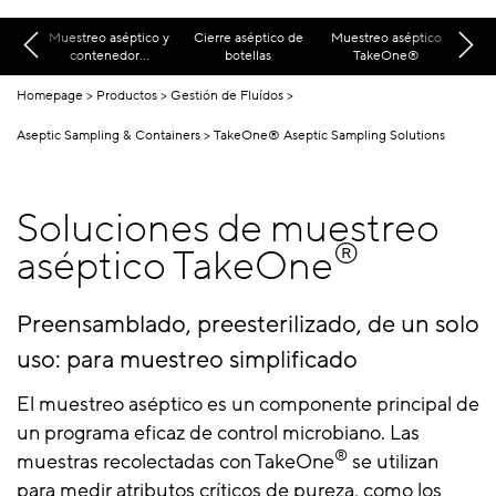
Muestreo aséptico y
Cierre aséptico de
Muestreo aséptico
contenedor...
botellas
TakeOne®
Homepage
Productos
Gestión de Fluídos
Aseptic Sampling & Containers
TakeOne® Aseptic Sampling Solutions
Soluciones de muestreo
®
aséptico TakeOne
Preensamblado, preesterilizado, de un solo
uso: para muestreo simplificado
El muestreo aséptico es un componente principal de
un programa eficaz de control microbiano. Las
®
muestras recolectadas con TakeOne
se utilizan
para medir atributos críticos de pureza, como los