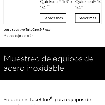
®
Quickseal
1/8" x
Quickseal
®
1/8"
**
1/4"
1/4"
**
Sabaer más
Saber más
con dispositivo TakeOne® Flexe
** otros bajo petición
Muestreo de equipos de
acero inoxidable
®
Soluciones TakeOne
para equipos de