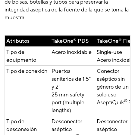
de bolsas, botellas y tubos para preservar la
integridad aséptica de la fuente de la que se toma la
muestra.
Atributos
TakeOne
®
PDS
TakeOne
®
Flex
Tipo de
Acero inoxidable
Single-use
equipmento
Acero inoxidabl
Tipo de conexión
Puertos
Conector
sanitarios de 1.5"
aséptico sin
y 2"
género de un
25 mm safety
solo uso
®
port (multiple
AseptiQuik
S
lengths)
Tipo de
Desconector
Desconector
desconexión
aséptico
aséptico