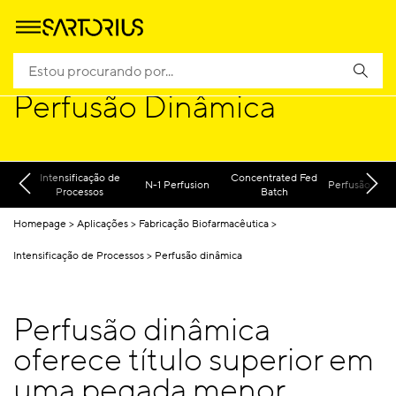
Perfusão Dinâmica
Intensificação de
Concentrated Fed
N-1 Perfusion
Perfusão dinâ
Processos
Batch
Homepage
Aplicações
Fabricação Biofarmacêutica
Intensificação de Processos
Perfusão dinâmica
Perfusão dinâmica
oferece título superior em
uma pegada menor