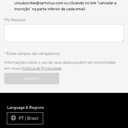
unsubscribe@sartorius.com ou clicando no link “cancelar a
inscrição” na parte inferior de cada email.
My Request
* Estes campos são obrigatórios
Informações sobre o uso de seus dados podem ser encontradas
em nosso
Política de Privacidade
Submit
Language & Regions
PT | Brasil