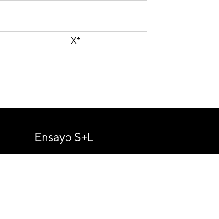
-
X*
-
-
Ensayo S+L