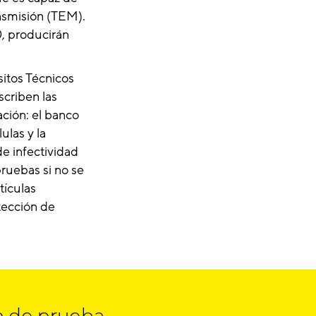
ansmisión (TEM).
0, producirán
sitos Técnicos
criben las
ación: el banco
ulas y la
de infectividad
pruebas si no se
tículas
etección de
n de prueba