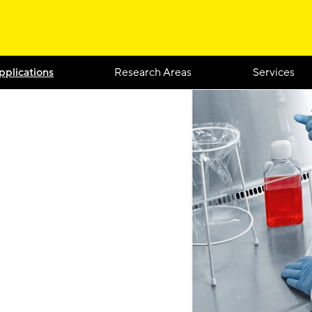
pplications
Research Areas
Services