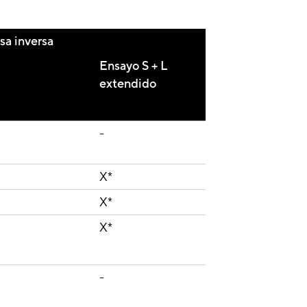
sa inversa
Ensayo S + L
extendido
-
X*
X*
X*
-