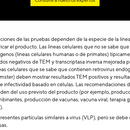
Consulte a nuestros expertos
iones de las pruebas dependen de la especie de la línea
bricar el producto. Las líneas celulares que no se sabe qu
ógenos (líneas celulares humanas o de primates) típicam
ados negativos de TEM y transcriptasa inversa mejorada 
eas celulares que se sabe que contienen retrovirus endóg
ámster) deben mostrar resultados TEM positivos y result
e infectividad basado en células. Las recomendaciones d
en del uso previsto del producto (por ejemplo, produc
binantes, producción de vacunas, vacuna viral, terapia 
).
esentes partículas similares a virus (VLP), pero se deb
sas.