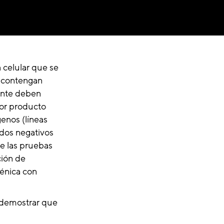
 celular que se
e contengan
ente deben
por producto
enos (líneas
ados negativos
e las pruebas
ción de
génica con
e demostrar que