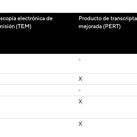
scopía electrónica de
Producto de transcripta
misión (TEM)
mejorada (PERT)
-
X
-
X
X