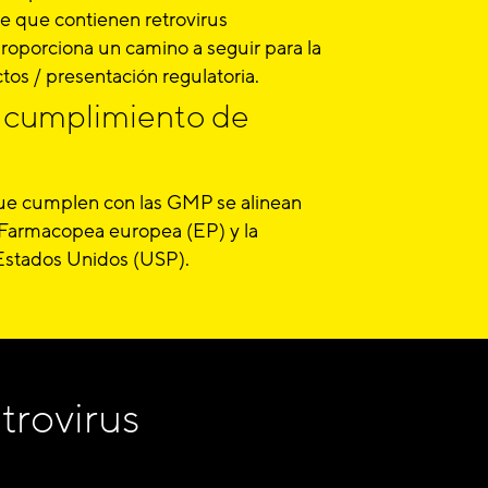
e que contienen retrovirus
roporciona un camino a seguir para la
tos / presentación regulatoria.
l cumplimiento de
ue cumplen con las GMP se alinean
a Farmacopea europea (EP) y la
Estados Unidos (USP).
trovirus