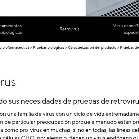
taminantes
Virus específ
Retrovirus
obiológicos
especie
ad biofarmacéutica
Pruebas biológicas
Caracterización del producto
Pruebas de
rus
do sus necesidades de pruebas de retrovir
son una familia de virus con un ciclo de vida extremadam
n de particular preocupación porque a menudo están pr
como pro-virus en muchas, si no en todas, las líneas ce
s células CHO, por ejemplo, tienen un virus endógeno q