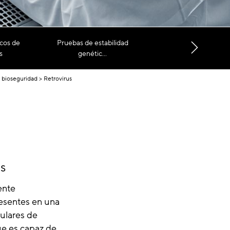
icos de
Pruebas de estabilidad
s
genétic...
 bioseguridad
Retrovirus
us
ente
esentes en una
lulares de
ue es capaz de