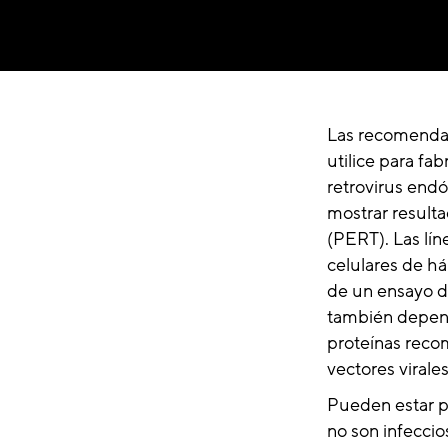
Las recomendac
utilice para fa
retrovirus end
mostrar result
(PERT). Las lín
celulares de h
de un ensayo d
también depend
proteínas recom
vectores virales
Pueden estar pr
no son infeccio