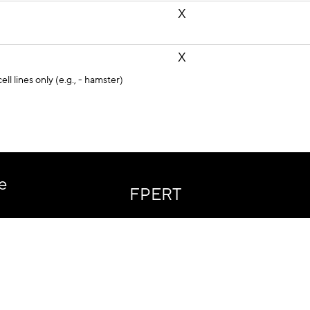
X
X
ll lines only (e.g., - hamster)
-
-
e
FPERT