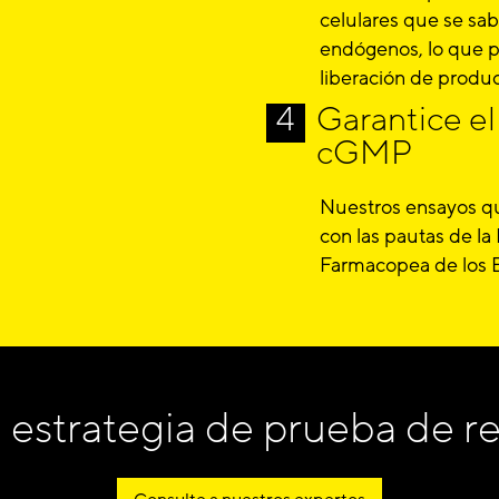
celulares que se sab
endógenos, lo que p
liberación de produc
Garantice e
cGMP
Nuestros ensayos q
con las pautas de l
Farmacopea de los 
 estrategia de prueba de re