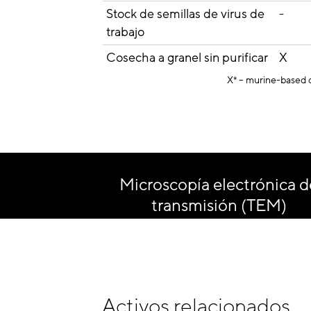
Stock de semillas de virus de
-
trabajo
Cosecha a granel sin purificar
X
X* – murine-based ce
Substancia de droga
-
Producto de medicamento
-
Microscopía electrónica d
transmisión (TEM)
Activos relacionados