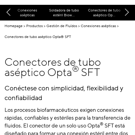
Conexiones
Soldadora de tubo
Conectores de tubo
asépticas
estéril Biow...
aséptico Op...
Homepage
Productos
Gestión de Fluídos
Conexiones asépticas
Conectores de tubo aséptico Opta® SFT
Conectores de tubo
®
aséptico Opta
SFT
Conéctese con simplicidad, flexibilidad y
confiabilidad
Los procesos biofarmacéuticos exigen conexiones
rápidas, confiables y estériles para la transferencia de
®
fluidos. El conector de un solo uso Opta
SFT está
diseñado para formar una conexión estéril entre dos