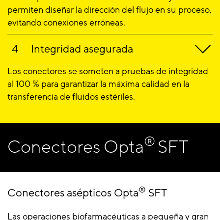
permiten diseñar la dirección del flujo en su proceso,
evitando conexiones erróneas.
Integridad asegurada
Los conectores se someten a pruebas de integridad
al 100 % para garantizar la máxima calidad en la
transferencia de fluidos estériles.
®
Conectores Opta
SFT
®
Conectores asépticos Opta
SFT
Las operaciones biofarmacéuticas a pequeña y gran