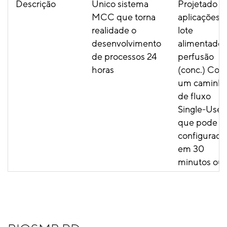
Descrição
Único sistema
Projetado p
MCC que torna
aplicações 
realidade o
lote
desenvolvimento
alimentado 
de processos 24
perfusão
horas
(conc.) Co
um caminh
de fluxo
Single-Use
que pode s
configurado
em 30
minutos ou
menos
Escala de
Desenvolvimento
Fabricação
operação
de processos e
Clínica e