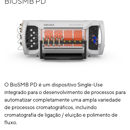
BIOSMB PD
fabricação em
Comercial
pequena escala
Número de
3-16
3-8
colunas
Faixa de vazão
0.6 - 8 L/hr
5 - 80 L/hr
para BIOS
80
30-350 L/h
para BIOS
O BioSMB PD é um dispositivo Single-Use
350
integrado para o desenvolvimento de processos para
automatizar completamente uma ampla variedade
Saiba mais
Saiba mais
de processos cromatográficos, incluindo
cromatografia de ligação / eluição e polimento de
fluxo.