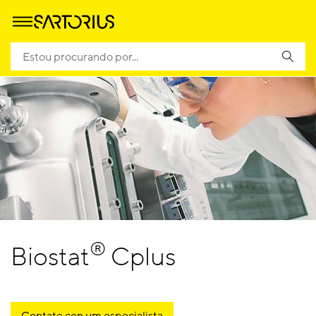
®
Biostat
Cplus
Contate con um especialista