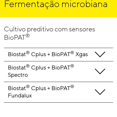
Fermentação microbiana
Cultivo preditivo com sensores
®
BioPAT
®
®
Biostat
 Cplus + BioPAT
 Xgas
®
®
Biostat
 Cplus + BioPAT
Spectro
®
®
Biostat
 Cplus + BioPAT
Fundalux