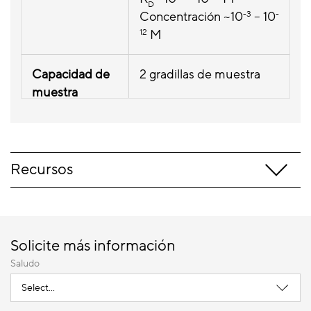
D
Concentración ~10
-3
– 10
-
12
M
Capacidad de
2 gradillas de muestra
muestra
Configuración
96 viales, formatos de
de muestra
pozos profundos y PCR,
microplacas de 384
Recursos
pocillos, alto volumen
personalizado
Control de
4 a 40 ° C (máx.15 ° por
Solicite más información
temperatura
debajo de la temperatura
Saludo
de la muestra
ambiente)