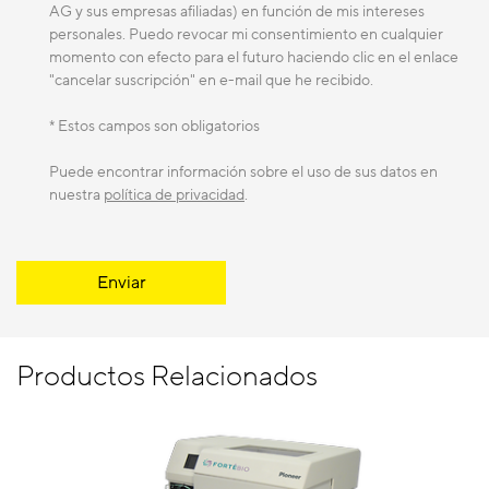
AG y sus empresas afiliadas) en función de mis intereses
personales. Puedo revocar mi consentimiento en cualquier
Función de
Sí
momento con efecto para el futuro haciendo clic en el enlace
selección de
"cancelar suscripción" en e-mail que he recibido.
hits de Qdat
* Estos campos son obligatorios
Modo de
Sí
Puede encontrar información sobre el uso de sus datos en
nuestra
política de privacidad
.
cribado de alto
rendimiento
Enviar
Productos Relacionados