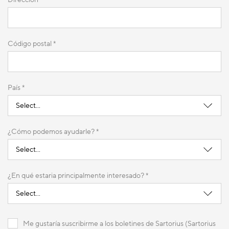
Inyecciones
Sí, bucles de muestra
Simultáneas
duales
Desgasificación
Sí
Código postal *
de búfer en
línea
País *
Control de
4-40 ° C (máx.15 ° por
temperatura
debajo de la temperatura
del sistema
ambiente)
¿Cómo podemos ayudarle? *
Tasa de datos
1–40 Hz
variable
¿En qué estaria principalmente interesado? *
Capacidades
> 72 horas de
de
funcionamiento sin
Me gustaría suscribirme a los boletines de Sartorius (Sartorius
automatización
supervisión