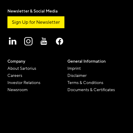
Newsletter & Social Media
Sign Up for Newsletter
Company
General Information
About Sartorius
Imprint
Careers
Disclaimer
Investor Relations
Terms & Conditions
Newsroom
Documents & Certificates
Sartorius Blogs
Reporting an Incident
Exhibition | Conferences
Patents and Trademarks
Contact Us
Privacy Notices
Política de cookies
Cookie Settings