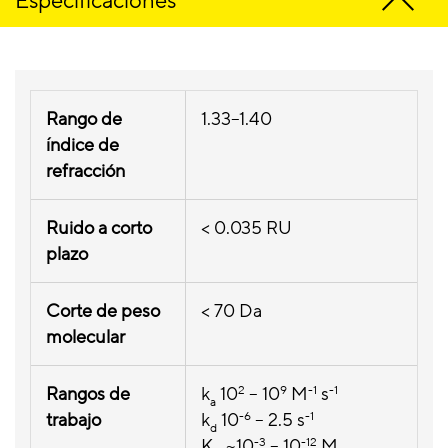
Especificaciones
Rango de
1.33–1.40
índice de
refracción
Ruido a corto
< 0.035 RU
plazo
Corte de peso
< 70 Da
molecular
Rangos de
k
10
2
– 10
9
M
-1
s
-1
a
trabajo
k
10
-6
– 2.5 s
-1
d
K
~10
-3
– 10
-12
M