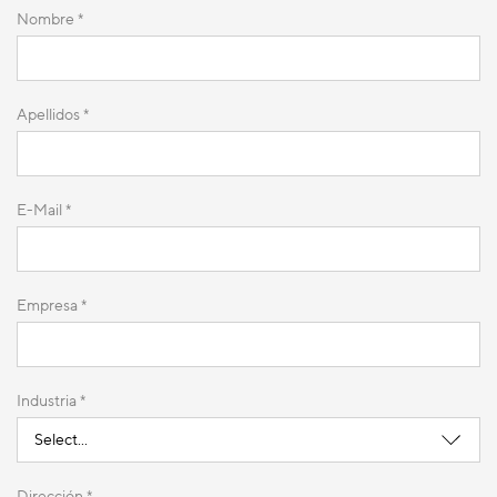
Carga de
Automática
Nombre *
muestra
Número de
3
Apellidos *
canales
Volumen del
< 90 nL
E-Mail *
canal de flujo
Resta de la
Sí
Empresa *
curva de
referencia
Industria *
Volumen de
2–700 μL
inyección
Dirección *