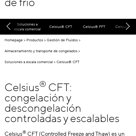
de frío
Soluciones a
Celsius® CFT
Celsius® FFT
Celsius® FF
escala comercial
Homepage
Productos
Gestión de Fluídos
Almacenamiento y transporte de congelados
Soluciones a escala comercial
Celsius® CFT
®
Celsius
CFT:
congelación y
descongelación
controladas y escalables
®
Celsius
CFT (Controlled Freeze and Thaw) es un