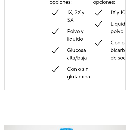
opciones:
opciones:
1X, 2X y
1X y 10X
5X
Liquido 
Polvo y
polvo
liquido
Con o si
Glucosa
bicarbo
alta/baja
de sodi
Con o sin
glutamina
Saber más
Saber más