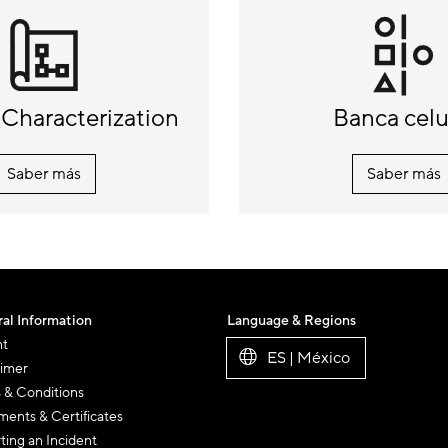
Characterization
Banca celu
Saber más
Saber más
al Information
Language & Regions
nt
ES | México
aimer
 & Conditions
ents & Certificates
ting an Incident