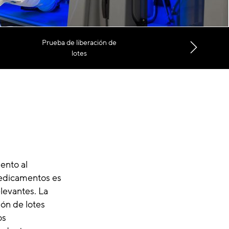
Prueba de liberación de
lotes
ento al
medicamentos es
elevantes. La
ión de lotes
os