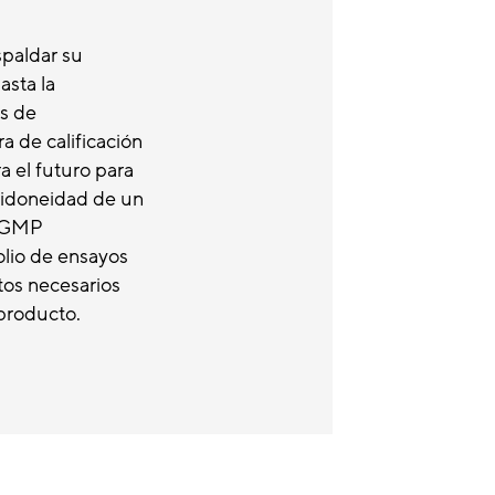
spaldar su
asta la
s de
a de calificación
a el futuro para
a idoneidad de un
e GMP
olio de ensayos
tos necesarios
 producto.