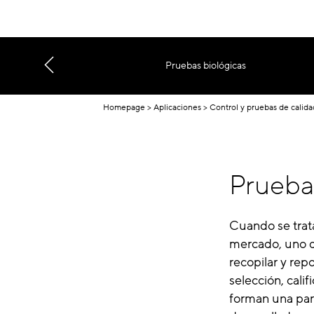
Pruebas biológicas
Homepage
Aplicaciones
Control y pruebas de calid
Prueba 
Cuando se trata
mercado, uno d
recopilar y rep
selección, cali
forman una part