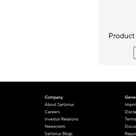
Product 
Company
Gener
About Sartorius
Impri
Careers
Discl
Investor Relations
Terms
Newsroom
Docum
Sartorius Blogs
Repor