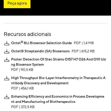
Peça agora
Recursos adicionais
®
Octet
BLI Biosensor Selection Guide
PDF | 1,4 MB
Octet® Streptavidin (SA) Biosensors
PDF | 615,2 KB
Poster: Detection Of Stec Strains O157 H7 O26 And O111 Usi
ng Biosensor System
PDF | 90,5 KB
High Throughput Bio-Layer Interferometry in Therapeutic A
ntibody Discovery and Development
PDF | 456,1 KB
Enhancing Efficiency and Economics in Process Developme
nt and Manufacturing of Biotherapeutics
PDF | 372,5 KB