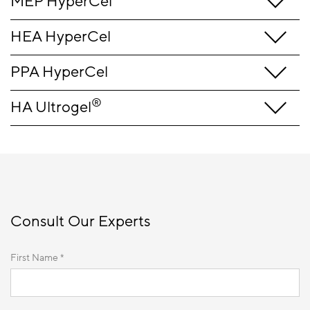
MEP HyperCel
HEA HyperCel
PPA HyperCel
®
HA Ultrogel
Consult Our Experts
First Name *