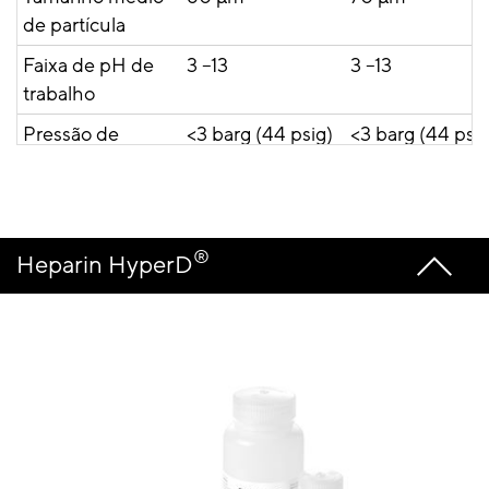
de partícula
Faixa de pH de
3 –13
3 –13
trabalho
Pressão de
<3 barg (44 psig)
<3 barg (44 psig
operação
Solicite um
Solicite un
orçamento
orçamento
®
Heparin HyperD
Saiba mais
Saiba mais