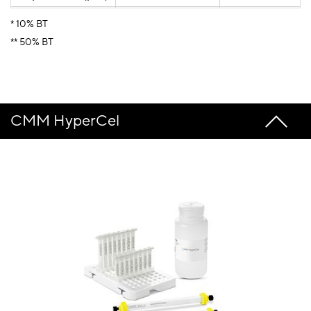
Solicite um
Solicite um
* 10% BT
presupuesto
orçamento
** 50% BT
Saiba mais
Saiba mais
CMM HyperCel