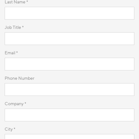
Last Name *
Job Title *
Email *
Phone Number
Company *
City *