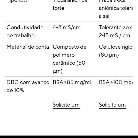
Tipo IEX
Troca aniônica
Fraca troca
forte
aniônica toleran
a sal
Condutividade
4-8 mS/cm
Tolerante ao sal:
de trabalho
2-15 mS / cm
Material de conta
Composto de
Celulose rígida
polímero
(80 µm)
cerâmico (50
µm)
DBC com avanço
BSA ≥85 mg/mL
BSA ≥100 mg/
de 10%
Solicite um
Solicite um
orçamento
orçamento
Saiba mais
Saiba mais