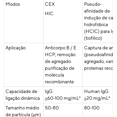
Modos
CEX
Pseudo-
afinidade de
HIC
indução de car
hidrofóbica
(HCIC) para Ig
(tiofílico)
Aplicação
Anticorpo B / E
Captura de anti
HCP, remoção
(pseudoafinida
de agregado
agregado, varia
purificação de
proteínas reco
molécula
recombinante
Capacidade de
IgG
Human IgG
ligação dinâmica
>
60-100 mg/mL*
>
20 mg/mL*
Tamanho médio
50-80
80-100
de partícula (µm)