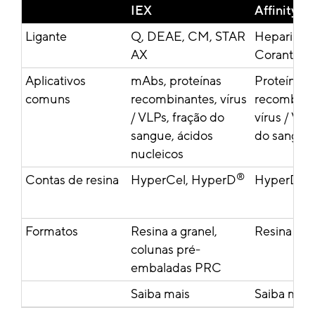
IEX
Affinity
Ligante
Q, DEAE, CM, STAR
Heparina, L
AX
Corante Az
Aplicativos
mAbs, proteínas
Proteínas
comuns
recombinantes, vírus
recombina
/ VLPs, fração do
vírus / VLP
sangue, ácidos
do sangue
nucleicos
®
®
Contas de resina
HyperCel, HyperD
HyperD
,
Formatos
Resina a granel,
Resina a g
colunas pré-
embaladas PRC
Saiba mais
Saiba mais