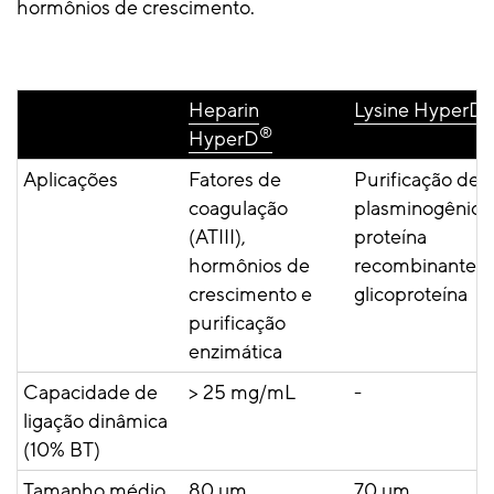
hormônios de crescimento.
Heparin
Lysine HyperD
®
HyperD
Aplicações
Fatores de
Purificação de
coagulação
plasminogênio,
(ATIII),
proteína
hormônios de
recombinante e
crescimento e
glicoproteína
purificação
enzimática
Capacidade de
> 25 mg/mL
-
ligação dinâmica
(10% BT)
Tamanho médio
80 µm
70 µm