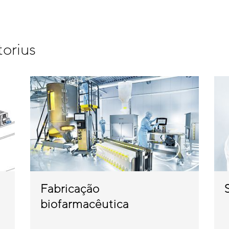
torius
Fabricação
biofarmacêutica