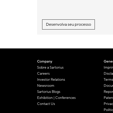
Desenvolva seu processo
Company
Gener
Sobre a Sartorius
Impri
Careers
Discl
Investor Relations
Terms
Newsroom
Docum
Sartorius Blogs
Repor
Exhibition | Conferences
Paten
Contact Us
Priva
Políti