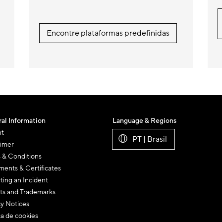
Encontre plataformas predefinidas
al Information
Language & Regions
nt
PT | Brasil
aimer
 & Conditions
ents & Certificates
ting an Incident
ts and Trademarks
cy Notices
ca de cookies