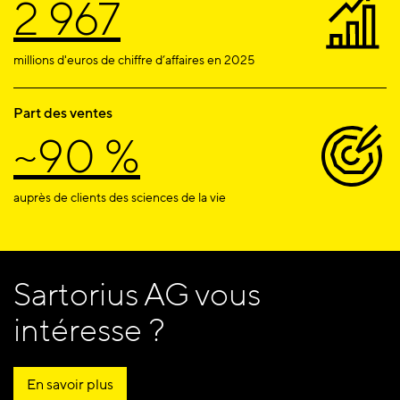
2 967
millions d'euros de chiffre d’affaires en 2025
Part des ventes
~90 %
auprès de clients des sciences de la vie
Sartorius AG vous
intéresse ?
En savoir plus