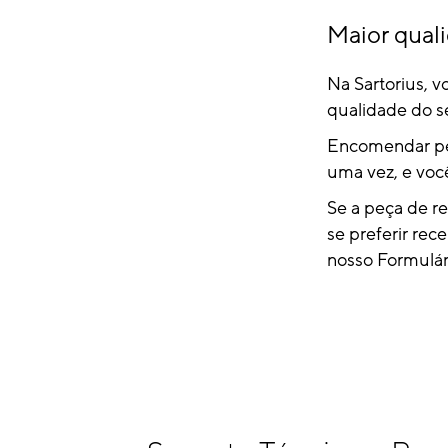
Maior qual
Na Sartorius, v
qualidade do s
Encomendar peça
uma vez, e você
Se a peça de r
se preferir rec
nosso Formulár