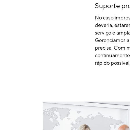
Suporte pro
No caso improv
deveria, estar
serviço é ampl
Gerenciamos a l
precisa. Com m
continuamente p
rápido possíve