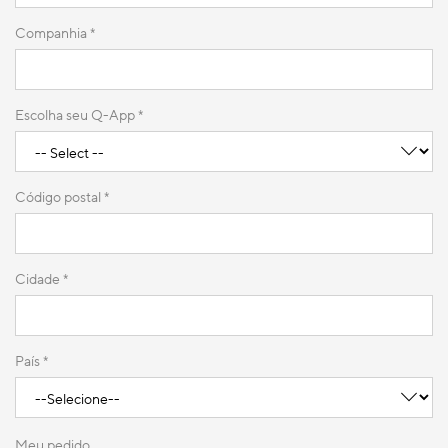
Companhia
*
Escolha seu Q-App *
Código postal
*
Cidade *
País
*
Meu pedido