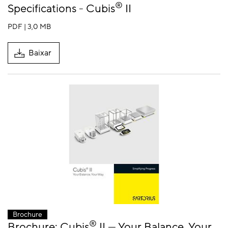
®
Specifications - Cubis
II
PDF | 3,0 MB
Baixar
Brochure
®
Brochure: Cubis
II — Your Balance, Your