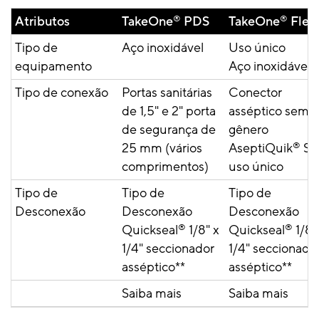
Atributos
TakeOne
®
PDS
TakeOne
®
Flex
Tipo de
Aço inoxidável
Uso único
equipamento
Aço inoxidável*
Tipo de conexão
Portas sanitárias
Conector
de 1,5" e 2" porta
asséptico sem
de segurança de
gênero
25 mm (vários
AseptiQuik
®
S 
comprimentos)
uso único
Tipo de
Tipo de
Tipo de
Desconexão
Desconexão
Desconexão
Quickseal
®
1/8" x
Quickseal
®
1/8"
1/4" seccionador
1/4" seccionado
asséptico**
asséptico**
Saiba mais
Saiba mais