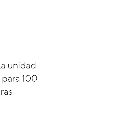
La unidad
o para 100
tras