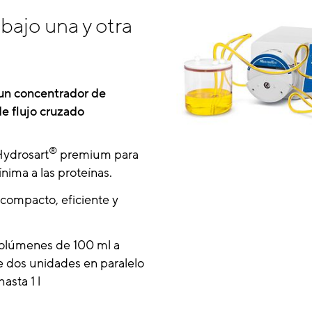
abajo una y otra
un concentrador de
de flujo cruzado
®
ydrosart
premium para
nima a las proteínas.
 compacto, eficiente y
olúmenes de 100 ml a
 dos unidades en paralelo
hasta 1 l