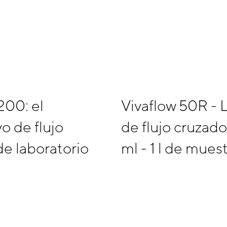
200: el
Vivaflow 50R - 
vo de flujo
de flujo cruzad
de laboratorio
ml - 1 l de mues