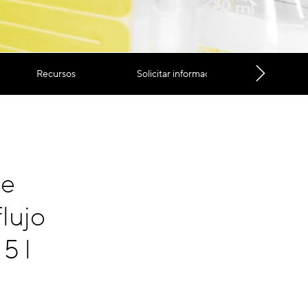
Recursos
Solicitar información
de
flujo
5 l