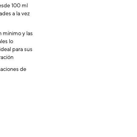
esde 100 ml
ades a la vez
n mínimo y las
les lo
ideal para sus
ración
caciones de