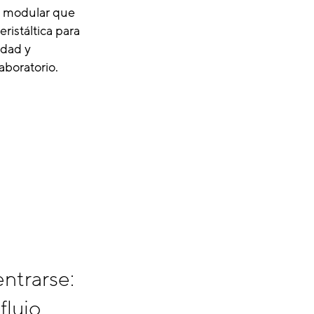
ño modular que
ristáltica para
idad y
aboratorio.
entrarse:
flujo