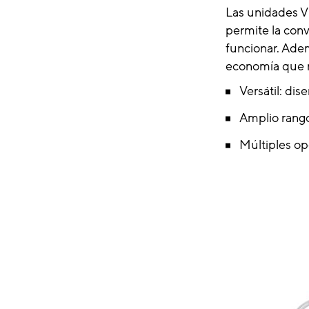
Las unidades V
permite la conv
funcionar. Adem
economía que no
Versátil: di
Amplio rango
Múltiples 