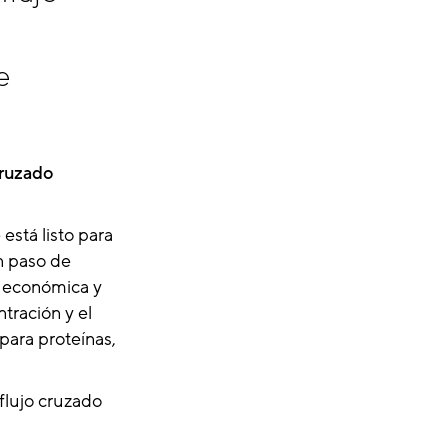
e
cruzado
está listo para
n paso de
n económica y
tración y el
ara proteínas,
flujo cruzado