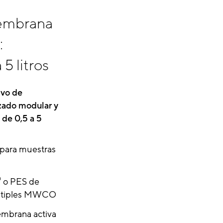
membrana
:
5 litros
ivo de
ruzado modular y
 de 0,5 a 5
e para muestras
®
o PES de
múltiples MWCO
mbrana activa