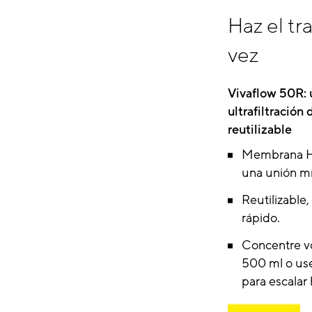
Haz el tr
vez
Vivaflow 50R: 
ultrafiltración 
reutilizable
Membrana H
una unión mí
Reutilizable,
rápido.
Concentre v
500 ml o use
para escalar 