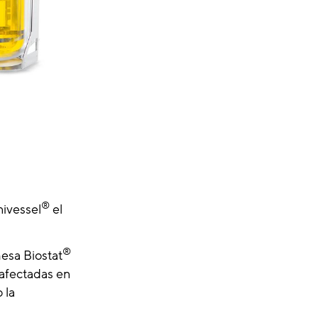
®
ivessel
el
®
esa Biostat
 afectadas en
 la