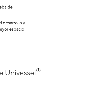
ueba de
l desarrollo y
ayor espacio
®
te Univessel