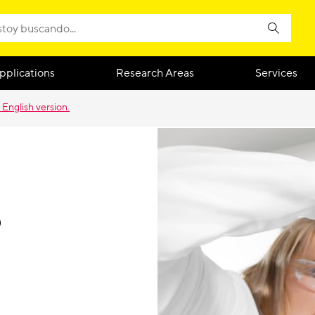
pplications
Research Areas
Services
 English version.
®