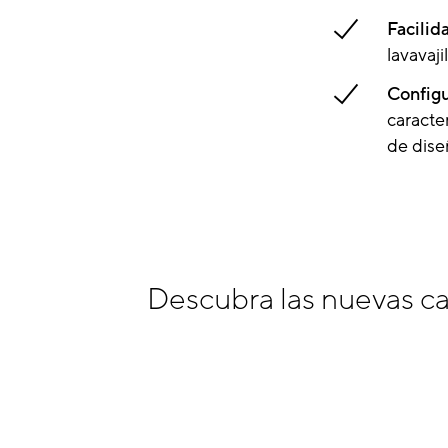
Facilid
lavavaj
Configu
caracte
de dise
Descubra las nuevas ca