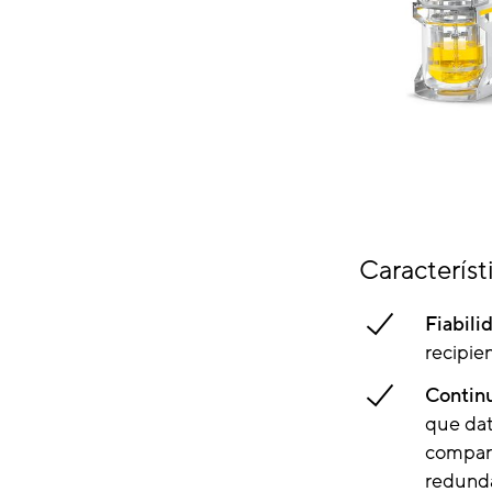
Característ
Fiabili
recipie
Contin
que dat
compara
redunda