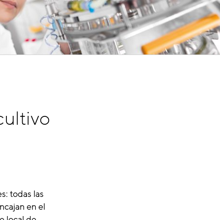
cultivo
s: todas las
ncajan en el
e local de