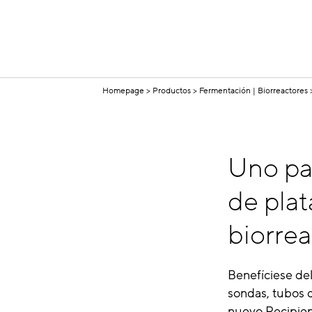
Homepage
Productos
Fermentación | Biorreactores
Uno par
de plat
biorrea
Benefíciese del
sondas, tubos d
nuevo Recipien