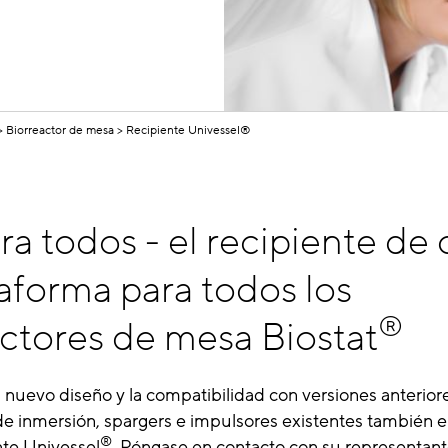
Biorreactor de mesa
Recipiente Univessel®
a todos - el recipiente de 
aforma para todos los
®
ctores de mesa Biostat
 nuevo diseño y la compatibilidad con versiones anteriore
e inmersión, spargers e impulsores existentes también e
®
te Univessel
. Póngase en contacto con su representant