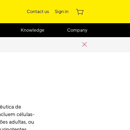
Contact us
Sign in
Knowledge
Company
êutica de
incluem células-
ões adultas, ou
luripotentes