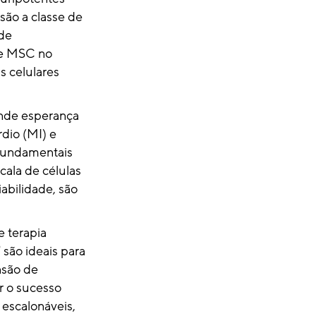
são a classe de
de
de MSC no
s celulares
ande esperança
dio (MI) e
fundamentais
ala de células
abilidade, são
e terapia
®
são ideais para
nsão de
r o sucesso
 escalonáveis,