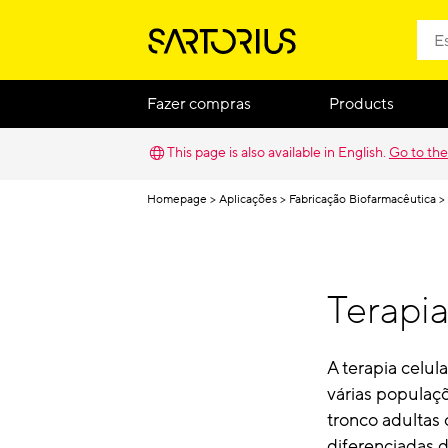
Fazer compras
Products
This page is also available in English.
Go to the
Homepage
Aplicações
Fabricação Biofarmacêutica
Terapia
A terapia celu
várias populaçõ
tronco adultas 
diferenciadas d