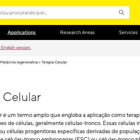
Applications
Research Areas
Services
 English version.
Medicina regenerativa
Terapia Celular
 Celular
lar é um termo amplo que engloba a aplicação como terap
es de células, geralmente células-tronco. Essas células 
ou células progenitoras específicas derivadas de populaç
e células-tronco embrionárias (ESC) ou células-tronco p