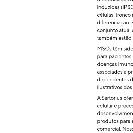
induzidas (iPS
células-tronco
diferenciação.
conjunto atual 
também estão s
MSCs têm sido 
para pacientes
doenças imunol
associados à p
dependentes de
ilustrativos do
A Sartorius of
celular e proc
desenvolviment
produtos para 
comercial. Noss