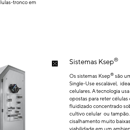
élulas-tronco em
®
Sistemas Ksep
®
Os sistemas Ksep
são um
Single-Use escalável, ide
celulares. A tecnologia usa
opostas para reter célula
fluidizado concentrado so
cultivo celular ou tampão.
cisalhamento muito baixas
viabilidade em um ambien