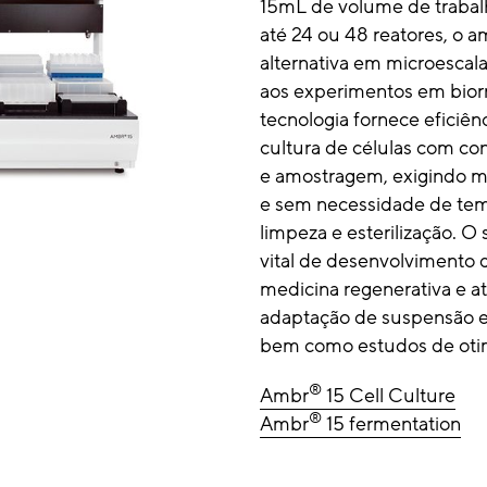
15mL de volume de trabal
até 24 ou 48 reatores, o a
alternativa em microescala
aos experimentos em biorr
tecnologia fornece eficiê
cultura de células com co
e amostragem, exigindo me
e sem necessidade de tem
limpeza e esterilização. 
vital de desenvolvimento 
medicina regenerativa e a
adaptação de suspensão e
bem como estudos de otim
®
Ambr
15 Cell Culture
®
Ambr
15 fermentation