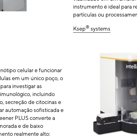
instrumento é ideal para 
partículas ou processament
®
Ksep
systems
ótipo celular e funcionar
élulas em um único poço, o
para investigar as
imunológico, incluindo
o, secreção de citocinas e
r automação sofisticada e
reener PLUS converte a
morada e de baixo
nto realmente alto: