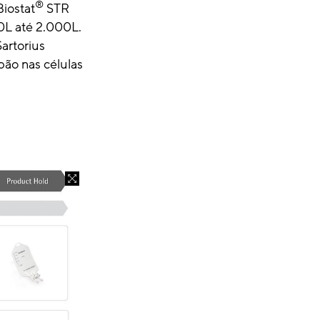
®
Biostat
STR
0L até 2.000L.
artorius
pão nas células