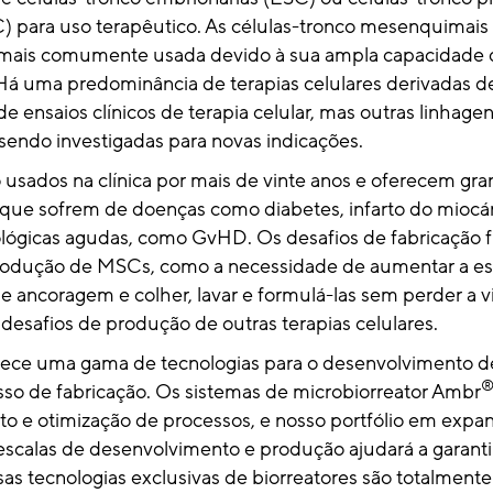
C) para uso terapêutico. As células-tronco mesenquimais 
 mais comumente usada devido à sua ampla capacidade 
 Há uma predominância de terapias celulares derivadas 
de ensaios clínicos de terapia celular, mas outras linhagen
endo investigadas para novas indicações.
usados ​​na clínica por mais de vinte anos e oferecem gr
 que sofrem de doenças como diabetes, infarto do miocár
ógicas agudas, como GvHD. Os desafios de fabricação 
rodução de MSCs, como a necessidade de aumentar a esc
 ancoragem e colher, lavar e formulá-las sem perder a vi
s desafios de produção de outras terapias celulares.
erece uma gama de tecnologias para o desenvolvimento d
esso de fabricação. Os sistemas de microbiorreator Ambr
o e otimização de processos, e nosso portfólio em expa
escalas de desenvolvimento e produção ajudará a garanti
as tecnologias exclusivas de biorreatores são totalmente