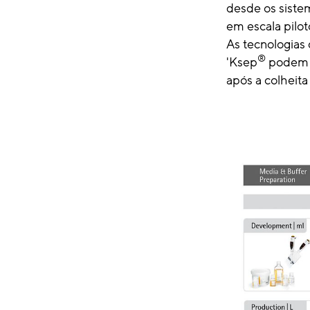
desde os sist
em escala pilo
As tecnologias
®
'Ksep
podem se
após a colheita