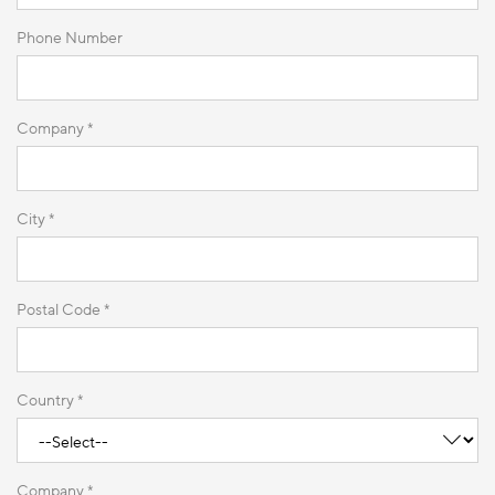
Phone Number
Company *
City *
Postal Code *
Country *
Company *