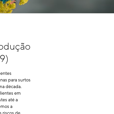
rodução
9)
ientes
nas para surtos
ima década.
clientes em
tes até a
emos a
s riscos de