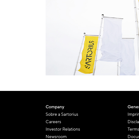
Company
Gener
Sobre a Sartorius
Impri
Careers
Discl
Investor Relations
Terms
Newsroom
Docum