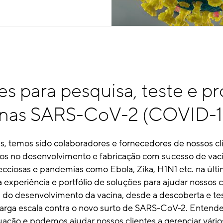
s para pesquisa, teste e p
inas SARS-CoV-2 (COVID-1
us, temos sido colaboradores e fornecedores de nossos cl
os no desenvolvimento e fabricação com sucesso de vaci
ecciosas e pandemias como Ebola, Zika, H1N1 etc. na últ
experiência e portfólio de soluções para ajudar nossos 
s do desenvolvimento da vacina, desde a descoberta e tes
larga escala contra o novo surto de SARS-CoV-2. Entend
uação e podemos ajudar nossos clientes a gerenciar vário