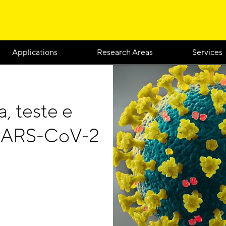
Applications
Research Areas
Services
, teste e
 SARS-CoV-2