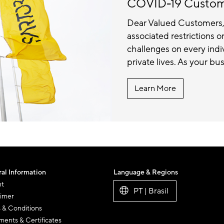
COVID-19 Custo
Dear Valued Customers
associated restrictions o
challenges on every indiv
private lives. As your bus
Learn More
al Information
Language & Regions
nt
PT | Brasil
aimer
 & Conditions
ents & Certificates