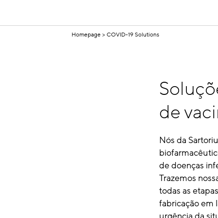
Homepage
COVID-19 Solutions
Soluçõe
de vac
Nós da Sartori
biofarmacêutic
de doenças inf
Trazemos nossa 
todas as etapa
fabricação em 
urgência da sit