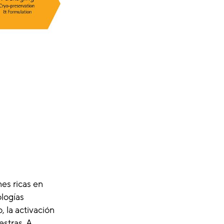
nes ricas en
logías
 la activación
estras. A