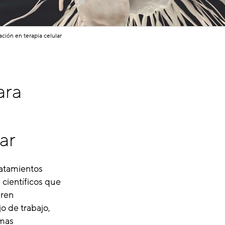
ción en terapia celular
ara
ar
ratamientos
 científicos que
eren
o de trabajo,
emas