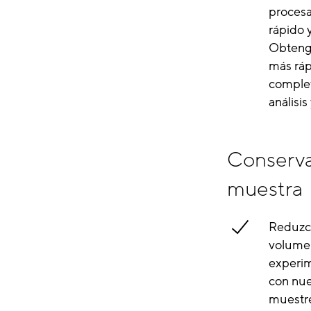
proces
rápido 
Obtenga
más ráp
complet
análisis
Conserva
muestra
Reduzca
volumen
experim
con nue
muestr