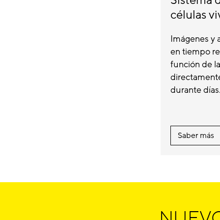
Sistema d
células v
Imágenes y a
en tiempo rea
función de la
directament
durante días.
Saber más
NUEVO a