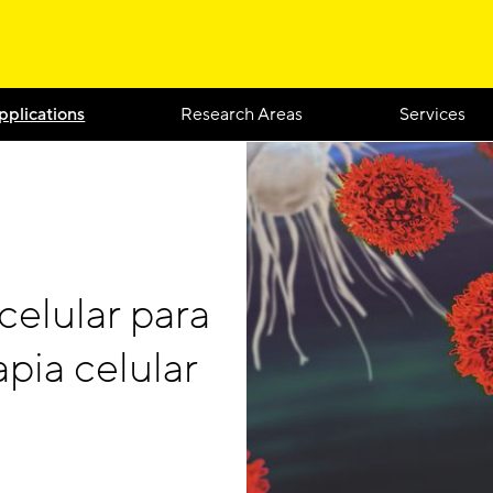
pplications
Research Areas
Services
celular para
apia celular