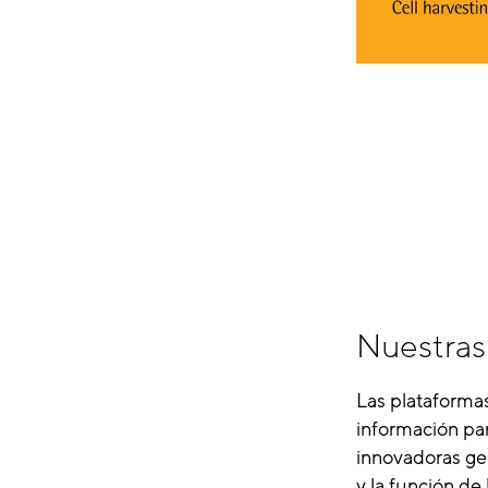
Nuestras
Las plataformas
información par
innovadoras gen
y la función de