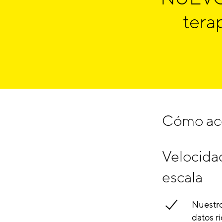
tera
Cómo ace
Velocida
escala
Nuestro
datos r