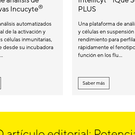
e análisis de
Intellicyt
iQue S
®
ivas Incucyte
PLUS
nálisis automatizados
Una plataforma de análi
l de la activación y
y células en suspensión 
s células inmunitarias,
rendimiento para perfila
e desde su incubadora
rápidamente el fenotipo 
..
función en los flu...
Saber más
rtículo editorial: Potencia