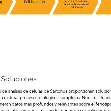
 Soluciones
 de análisis de células de Sartorius proporcionan solucio
a rastrear procesos biológicos complejos. Nuestras tecno
eran datos más profundos y relevantes sobre el fenotipo,
 las células inmunes, utilizando menos de sus valiosas mu