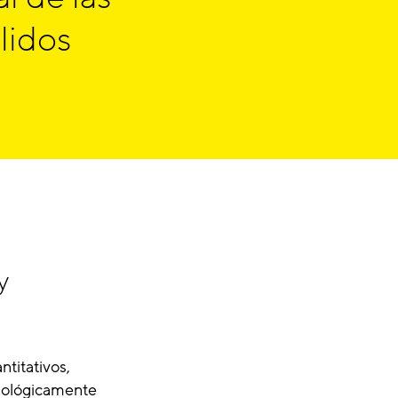
lidos
y
titativos,
siológicamente