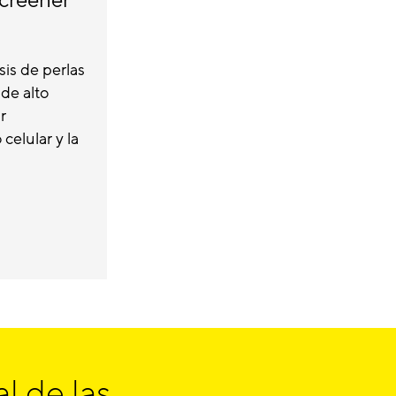
creener
sis de perlas
de alto
r
celular y la
l de las