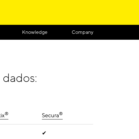
Knowledge
Company
 dados:
®
®
ix
Secura
✔