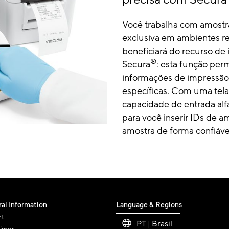
Você trabalha com amostr
exclusiva em ambientes r
beneficiará do recurso de 
®
Secura
: esta função per
informações de impressão
específicas. Com uma tela
capacidade de entrada al
para você inserir IDs de a
amostra de forma confiáve
al Information
Language & Regions
nt
PT | Brasil