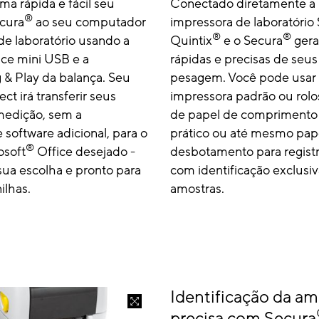
a rápida e fácil seu
Conectado diretamente a
®
cura
ao seu computador
impressora de laboratório S
®
®
de laboratório usando a
Quintix
e o Secura
gera
ace mini USB e a
rápidas e precisas de seus
 & Play da balança. Seu
pesagem. Você pode usar
ct irá transferir seus
impressora padrão ou rolo
medição, sem a
de papel de comprimento
software adicional, para o
prático ou até mesmo pape
®
osoft
Office desejado -
desbotamento para registr
sua escolha e pronto para
com identificação exclusi
ilhas.
amostras.
Identificação da am
precisa com Secura