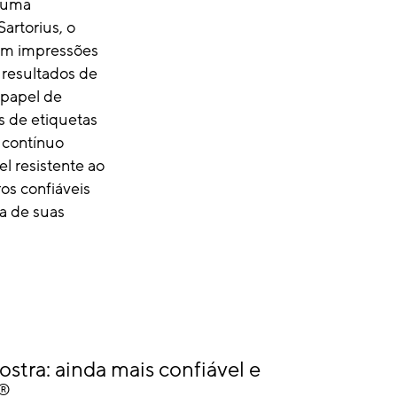
 uma
artorius, o
m impressões
 resultados de
 papel de
s de etiquetas
 contínuo
l resistente ao
os confiáveis
va de suas
ostra: ainda mais confiável e
®