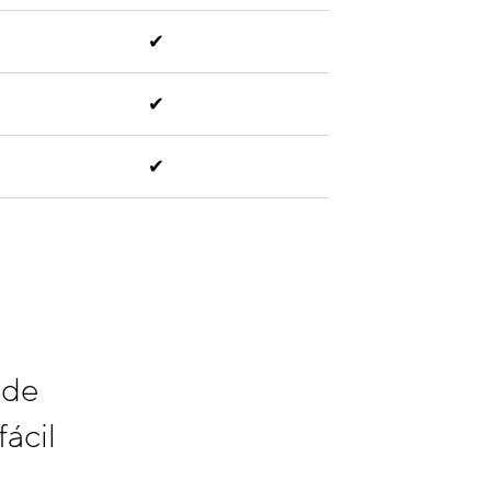
✔
✔
✔
 de
fácil