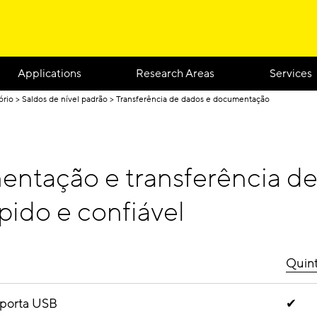
Applications
Research Areas
Services
ório
Saldos de nível padrão
Transferência de dados e documentação
ntação e transferência de
rápido e confiável
Quint
 porta USB
✔