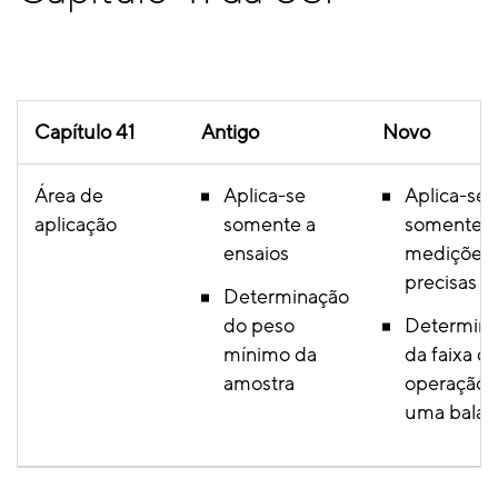
Capítulo 41
Antigo
Novo
Área de
Aplica-se
Aplica-se
aplicação
somente a
somente a
ensaios
medições
precisas
Determinação
do peso
Determin
mínimo da
da faixa d
amostra
operação 
uma balan