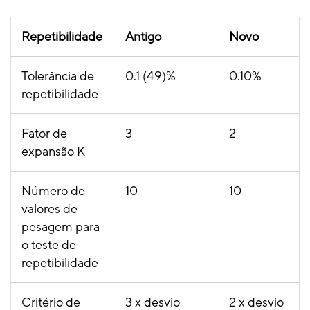
Repetibilidade
Antigo
Novo
Tolerância de
0.1 (49)%
0.10%
repetibilidade
Fator de
3
2
expansão K
Número de
10
10
valores de
pesagem para
o teste de
repetibilidade
Critério de
3 x desvio
2 x desvio