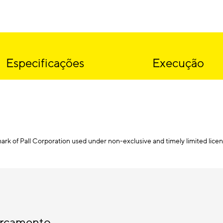
Especificações
Execução
mark of Pall Corporation used under non-exclusive and timely limited licen
Orçamento