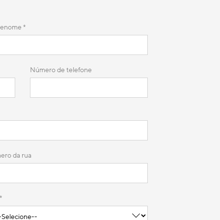
renome *
Número de telefone
ro da rua
*