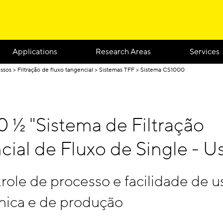
Applications
Research Areas
Services
essos
Filtração de fluxo tangencial
Sistemas TFF
Sistema CS1000
 ½ "Sistema de Filtração
ial de Fluxo de Single - U
role de processo e facilidade de 
ínica e de produção