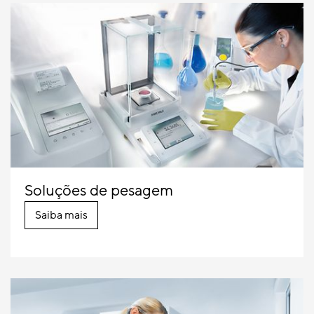
Unidade de
0.01 mg
210 g
pesagem de
componentes
WZA215-LC
Unidade de
10 mg
8,200 g
pesagem de
componentes
Soluções de pesagem
WZA8202-L
Saiba mais
Unidade de
1 µg
10 g
pesagem de
componentes
WZA16-LC