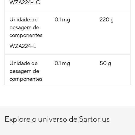
WZA224-LC
Unidade de
0.1 mg
220 g
pesagem de
componentes
WZA224-L
Unidade de
0.1 mg
50 g
pesagem de
componentes
WZA54-L
Unidade de
1 mg
520 g
pesagem de
Explore o universo de Sartorius
componentes
WZA523-L