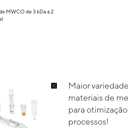
 de MWCO de 3 kDa a 2
el
Maior variedad
materiais de m
para otimização
processos!