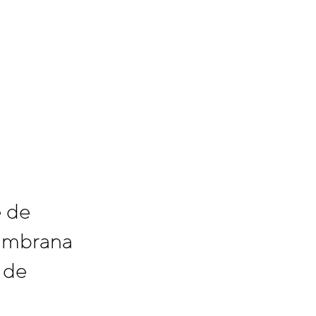
e de
embrana
 de