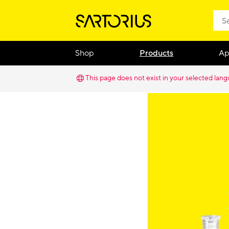
Shop
Products
Ap
This page does not exist in your selected lan