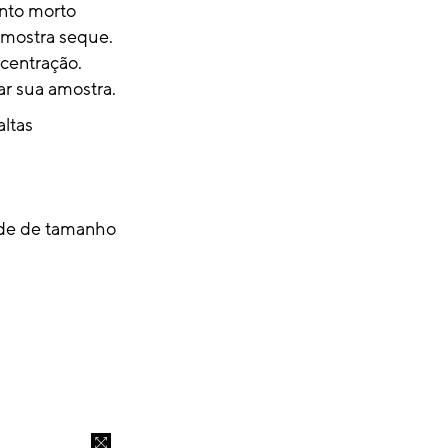
onto morto
amostra seque.
ncentração.
ar sua amostra.
ltas
ade de tamanho