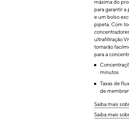
máxima do proc
para garantir 
e um bolso excl
pipeta. Com to
concentradores
ultrafiltração V
tornarão facilm
para a concent
Concentraçõ
minutos
Taxas de flu
de membrana 
Saiba mais sobr
Saiba mais sobr