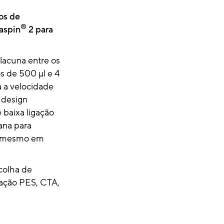
os de
®
vaspin
2 para
lacuna entre os
s de 500 μl e 4
 a velocidade
design
 baixa ligação
ana para
, mesmo em
colha de
ração PES, CTA,