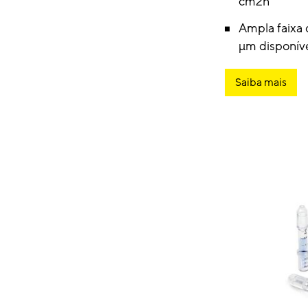
cm2n
Ampla faixa
µm disponív
Saiba mais