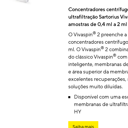
Concentradores centrífug
ultrafiltração Sartorius Vi
amostras de 0,4 ml a 2 ml
®
O Vivaspin
2 preenche a 
concentradores centrífugo
®
ml. O Vivaspin
2 combina
®
do clássico Vivaspin
com 
inteligente, membranas de
e área superior da membr
excelentes recuperações
soluções muito diluídas.
Disponível com uma es
membranas de ultrafilt
HY
Saiba mais