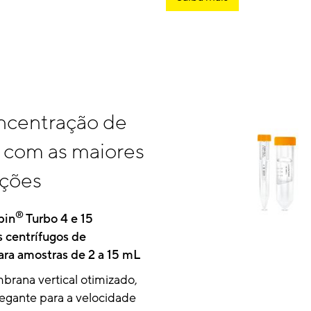
ncentração de
 com as maiores
ções
®
pin
Turbo 4 e 15
 centrífugos de
para amostras de 2 a 15 mL
rana vertical otimizado,
elegante para a velocidade