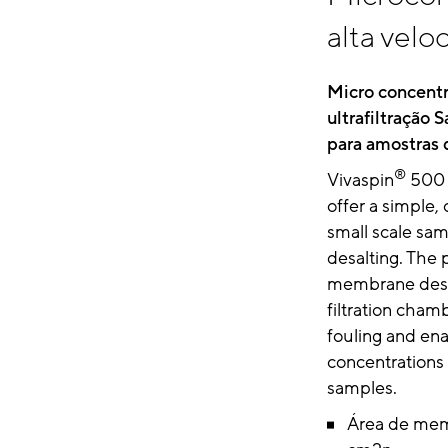
alta velo
Micro concentr
ultrafiltração 
para amostras 
®
Vivaspin
500 c
offer a simple,
small scale sa
desalting. The 
membrane desi
filtration cha
fouling and en
concentrations
samples.
Área de mem