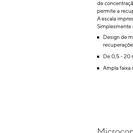
de concentraçã
permite a recu
A escala impres
Simplesmente n
Design de me
recuperaçõe
De 0,5 - 20 
Ampla faixa
Microcon