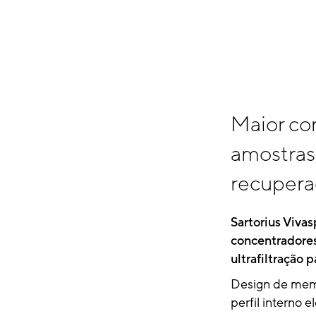
Maior co
amostras
recupera
Sartorius Vivas
concentradores
ultrafiltração 
Design de memb
perfil interno 