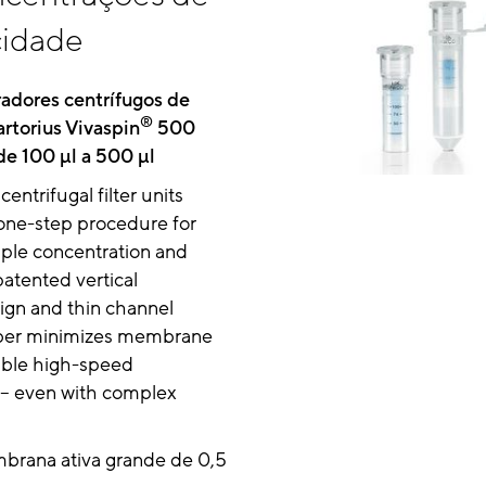
cidade
adores centrífugos de
®
Sartorius Vivaspin
500
de 100 µl a 500 µl
entrifugal filter units
 one-step procedure for
mple concentration and
patented vertical
gn and thin channel
mber minimizes membrane
able high-speed
 – even with complex
brana ativa grande de 0,5