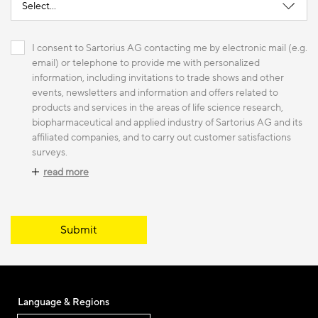
I consent to Sartorius AG contacting me by electronic mail (e.g.
email) or telephone to provide me with personalized
information, including invitations to trade shows and other
events, newsletters and information and offers related to
products and services in the areas of life science research,
biopharmaceutical and applied industry of Sartorius AG and its
affiliated companies, and to carry out customer satisfactions
surveys.
read more
Submit
Language & Regions