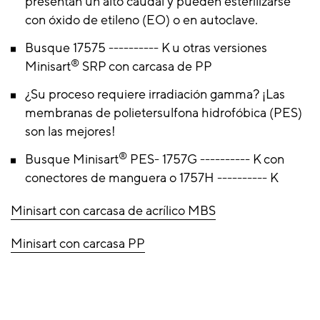
presentan un alto caudal y pueden esterilizarse
con óxido de etileno (EO) o en autoclave.
Busque 17575 ---------- K u otras versiones
®
Minisart
SRP con carcasa de PP
¿Su proceso requiere irradiación gamma? ¡Las
membranas de polietersulfona hidrofóbica (PES)
son las mejores!
®
Busque Minisart
PES- 1757G ---------- K con
conectores de manguera o 1757H ---------- K
Minisart con carcasa de acrílico MBS
Minisart con carcasa PP