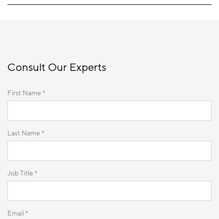
Consult Our Experts
First Name *
Last Name *
Job Title *
Email *