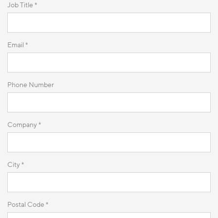
Job Title *
Email *
Phone Number
Company *
City *
Postal Code *