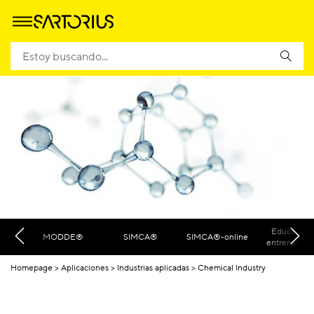
Educación 
MODDE®
SIMCA®
SIMCA®-online
entrenamien
Homepage
Aplicaciones
Industrias aplicadas
Chemical Industry