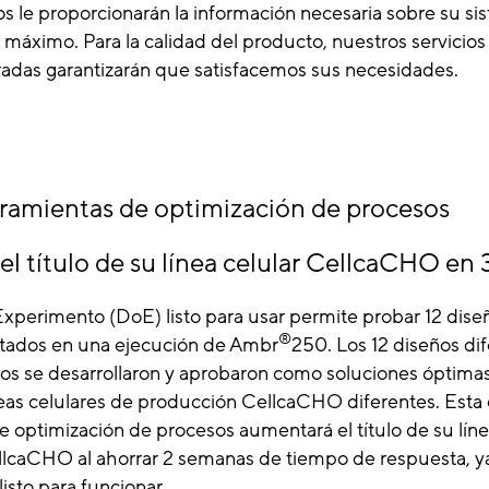
s le proporcionarán la información necesaria sobre su si
 máximo. Para la calidad del producto, nuestros servicio
gradas garantizarán que satisfacemos sus necesidades.
rramientas de optimización de procesos
 título de su línea celular CellcaCHO en
xperimento (DoE) listo para usar permite probar 12 dise
®
ntados en una ejecución de Ambr
250. Los 12 diseños di
dos se desarrollaron y aprobaron como soluciones óptima
neas celulares de producción CellcaCHO diferentes. Esta 
 optimización de procesos aumentará el título de su líne
lcaCHO al ahorrar 2 semanas de tiempo de respuesta, y
listo para funcionar.