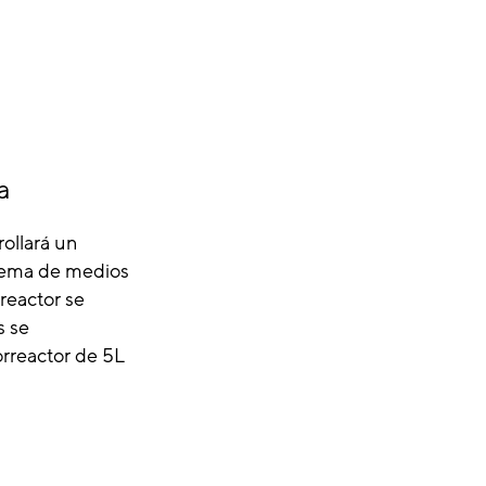
a
ollará un
stema de medios
reactor se
s se
orreactor de 5L