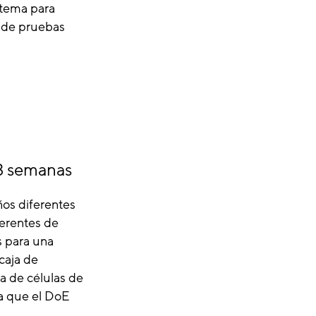
stema para
s de pruebas
 3 semanas
ños diferentes
ferentes de
s para una
caja de
a de células de
a que el DoE