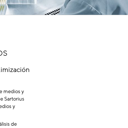
os
timización
de medios y
e Sartorius
edios y
lisis de