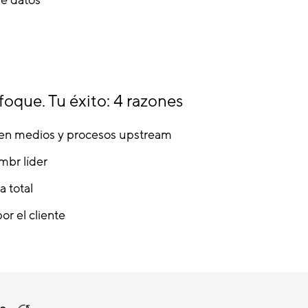
oque. Tu éxito: 4 razones
 en medios y procesos upstream
mbr líder
a total
or el cliente