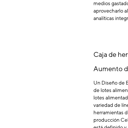
medios gastado
aprovecharlo al
analíticas inte
Caja de he
Aumento del
Un Diseño de E
de lotes alime
lotes alimenta
variedad de lí
herramientas de
producción Cel
está definido y 