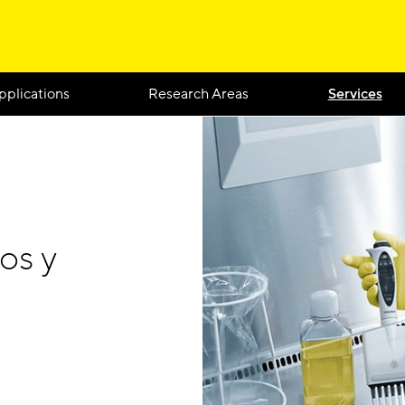
pplications
Research Areas
Services
os y