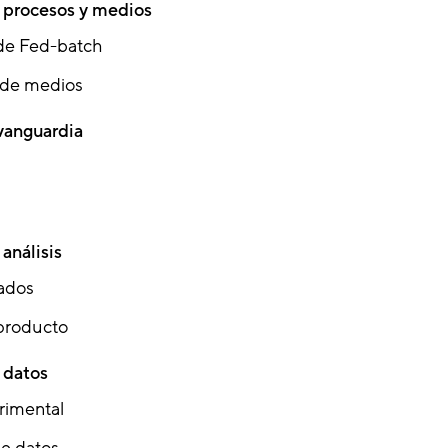
 procesos y medios
de Fed-batch
 de medios
vanguardia
análisis
ados
 producto
 datos
rimental
de datos