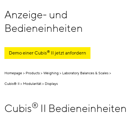
Anzeige- und
Bedieneinheiten
®
Demo einer Cubis
II jetzt anfordern
Homepage
Products
Weighing
Laboratory Balances & Scales
Cubis® II
Modularität
Displays
®
Cubis
II Bedieneinheiten