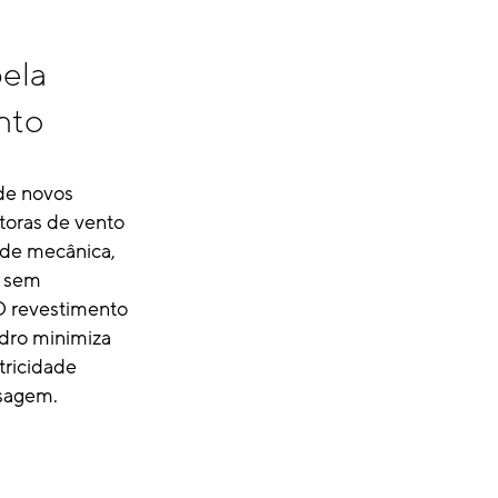
ela
nto
 de novos
etoras de vento
ade mecânica,
m sem
O revestimento
idro minimiza
tricidade
esagem.