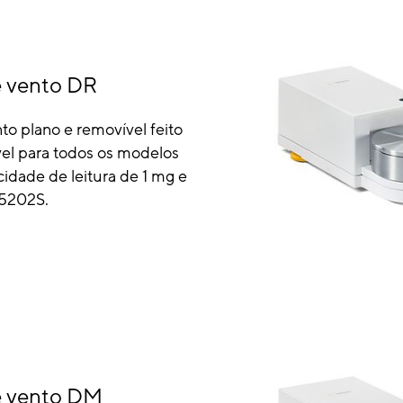
e vento DR
to plano e removível feito
vel para todos os modelos
dade de leitura de 1 mg e
 5202S.
e vento DM