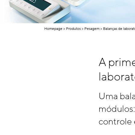
Homepage
Produtos
Pesagem
Balanças de laborat
A prime
labora
Uma bala
módulos:
controle 