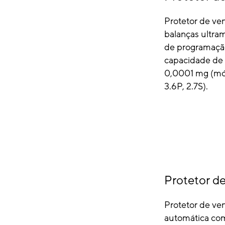
Protetor de ve
balanças ultra
de programaçã
capacidade de 
0,0001 mg (mó
3.6P, 2.7S).
Protetor de
Protetor de ven
automática com