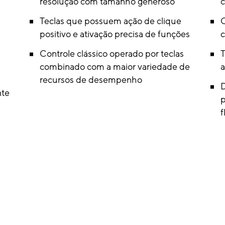
resolução com tamanho generoso
c
Teclas que possuem ação de clique
O
positivo e ativação precisa de funções
c
Controle clássico operado por teclas
T
combinado com a maior variedade de
a
recursos de desempenho
D
nte
f