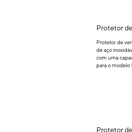
Protetor d
Protetor de ven
de aço inoxidá
com uma capaci
para o modelo
Protetor d