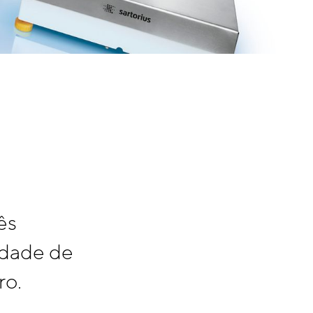
ês
idade de
ro.