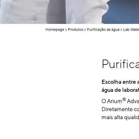
Homepage
Produtos
Purificação da água
Lab Wate
Purifi
Escolha entre 
água de labora
®
O Arium
Advan
Diretamente co
mais alta quali