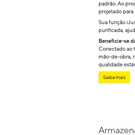
padrão. Ao prod
projetado para
Sua função iJus
purificada, aju
Beneficie-se d
Conectado ao t
mão-de-obra, 
qualidade está
Saiba mais
Armazen