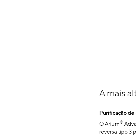
A mais al
Purificação de
®
O Arium
Adva
reversa tipo 3 