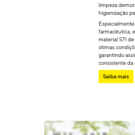
limpeza demor
higienização pe
Especialmente 
farmacêutica, e
material S71 de
ótimas condiç
garantindo ass
consistente da 
Saiba mais