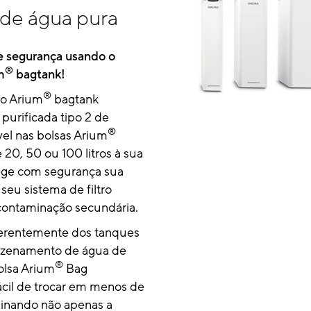
 de água pura
 segurança usando o
®
m
bagtank!
®
io Arium
bagtank
purificada tipo 2 de
®
vel nas bolsas Arium
e 20, 50 ou 100 litros à sua
ege com segurança sua
eu sistema de filtro
 contaminação secundária.
ferentemente dos tanques
mazenamento de água de
®
bolsa Arium
Bag
ácil de trocar em menos de
minando não apenas a