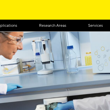
plications
Research Areas
Services