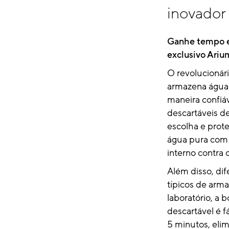
inovador
Ganhe tempo e
exclusivo Ariu
O revolucionár
armazena água 
maneira confiá
descartáveis ​​d
escolha e prot
água pura com s
interno contra
Além disso, di
típicos de ar
laboratório, a 
descartável é f
5 minutos, eli