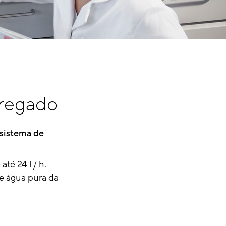
gregado
 sistema de
té 24 l / h.
ce água pura da