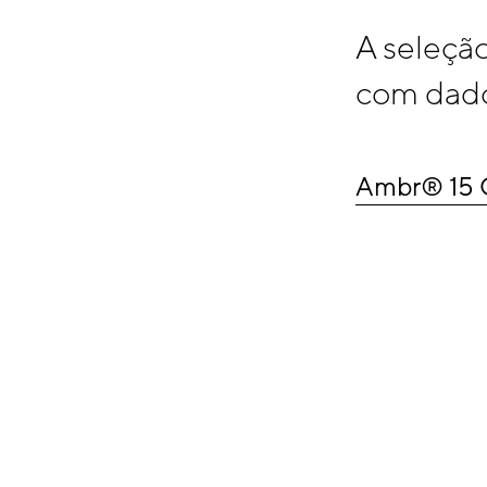
A seleçã
com dado
Ambr® 15 C