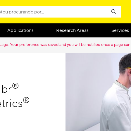
Applications
Research Areas
Services
guage. Your preference was saved and you will be notified once a page can
®
mbr
®
trics