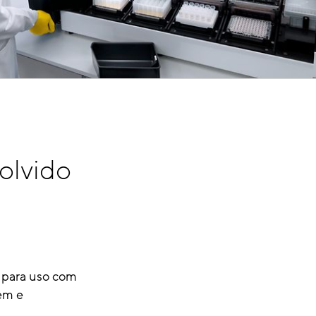
olvido
 para uso com
gem e