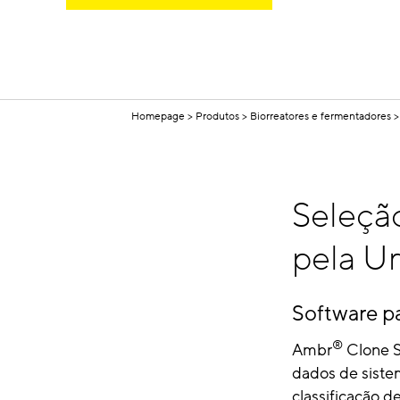
Homepage
Produtos
Biorreatores e fermentadores
Seleçã
pela U
Software pa
®
Ambr
Clone S
dados de sist
classificação de