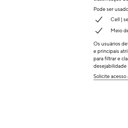
Pode ser usad
Cell | 
Meio de
Os usuários def
e principais a
para filtrar e c
desejabilidade 
Solicite acesso