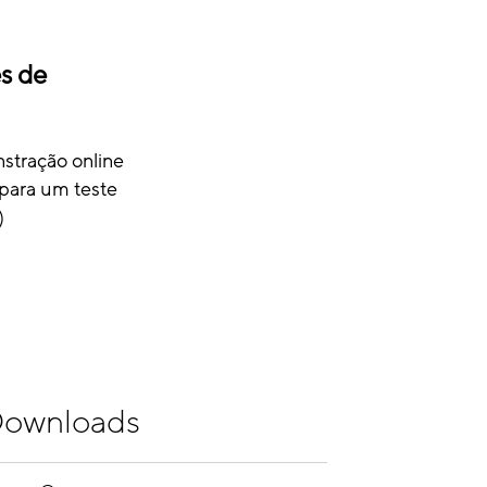
es de
stração online
 para um teste
)
ownloads