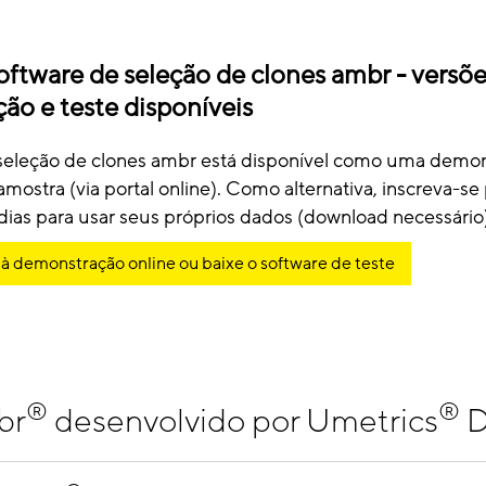
oftware de seleção de clones ambr - versõ
ão e teste disponíveis
seleção de clones ambr está disponível como uma demon
ostra (via portal online). Como alternativa, inscreva-se
 dias para usar seus próprios dados (download necessário
o à demonstração online ou baixe o software de teste
®
®
br
desenvolvido por Umetrics
D