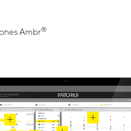
®
clones Ambr