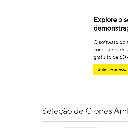
Explore o s
demonstraç
O software de 
com dados de am
gratuito de 60
Solicite acess
Seleção de Clones Am