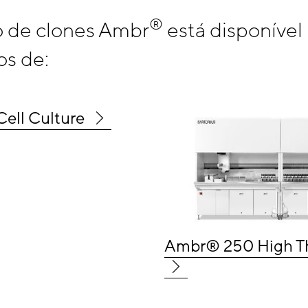
®
o de clones Ambr
está disponível
s de:
ell Culture
Ambr® 250 High T