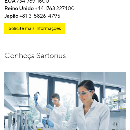
EUA
734-769-1600
Reino Unido
+44 1763 227400
Japão
+81-3-5826-4795
Solicite mais informações
Conheça Sartorius