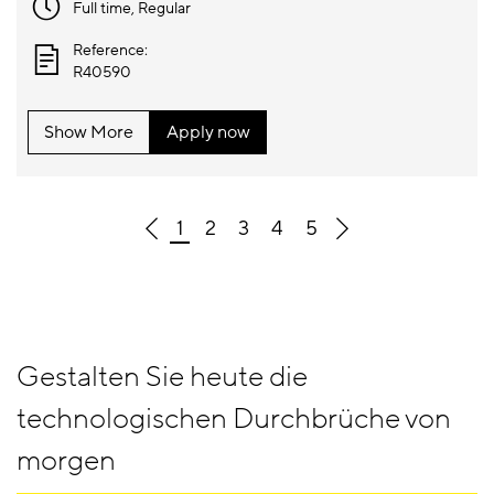
Full time
, Regular
Reference:
R40590
Show More
Apply now
1
2
3
4
5
Gestalten Sie heute die
technologischen Durchbrüche von
morgen