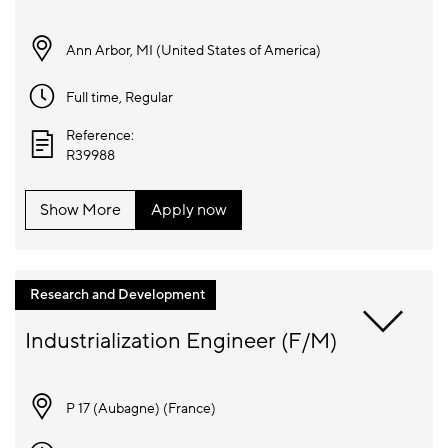
Ann Arbor, MI (
United States of America
)
Full time
, Regular
Reference:
R39988
Show More
Apply now
Research and Development
P 17 (Aubagne) (
France
)