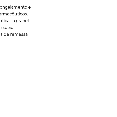
 congelamento e
armacêuticos.
ticas a granel
esso ao
es de remessa