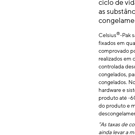
ciclo de vi
as substân
congelamen
®
Celsius
-Pak s
fixados em qua
comprovado por
realizados em c
controlada desd
congelados, pa
congelados. No
hardware e sis
produto até -60
do produto e mi
descongelament
“As taxas de c
ainda levar a 