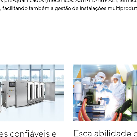
 pré-qualificados (mecânicos: ASTM D4169 AL1; térmico
, facilitando também a gestão de instalações multiprodut
Escalabilidade
s confiáveis e