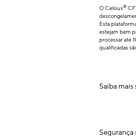
®
O Celsius
CFT
descongelament
Esta plataforma
estejam bem pro
processar até 
qualificadas s
Saiba mais 
Segurança