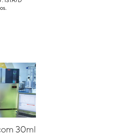
 : ISTA7D
os.
 com 30ml