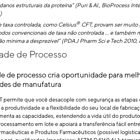
anos estruturais da proteína” (Puri & Al., BioProcess Inter
)
®
e taxa controlada, como Celsius
CFT, provam ser muito m
dos convencionais de taxa não controlada ... e também
ão mínima a desprezível” (PDA J Pharm Sci e Tech 2010,
dade de Processo
de de processo cria oportunidade para melh
edes de manufatura
 permite que você desacople com segurança as etapas 
a produtividade e a flexibilidade do seu local de fabricaç
enta as capacidades, estendendo a vida útil do produto
ocessamento em lote e apoiará a transferência fácil entre
macêuticas e Produtos Farmacêuticos (possível logística 