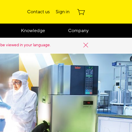
Contact us
Sign in
Knowledge
Company
 be viewed in your language.