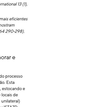
national 13 (1),
ais eficientes
 mostram
 64 290-298).
orar e
do processo
ão. Esta
, estocando e
 locais de
unilateral)