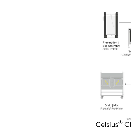
®
Celsius
CF