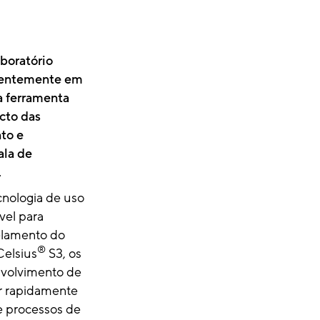
boratório
ientemente em
 ferramenta
acto das
to e
la de
.
cnologia de uso
vel para
elamento do
®
elsius
S3, os
nvolvimento de
r rapidamente
 processos de