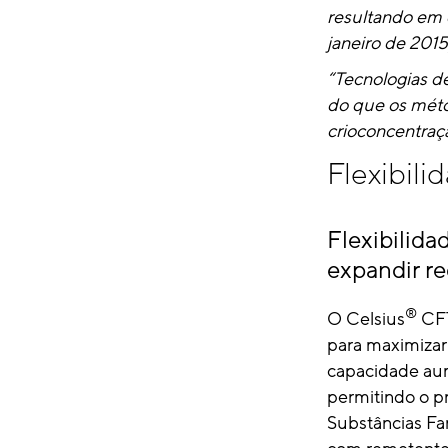
resultando em d
janeiro de 2015
“Tecnologias d
do que os méto
crioconcentraç
Flexibili
Flexibilida
expandir r
®
O Celsius
CFT
para maximizar 
capacidade aum
permitindo o pr
Substâncias Far