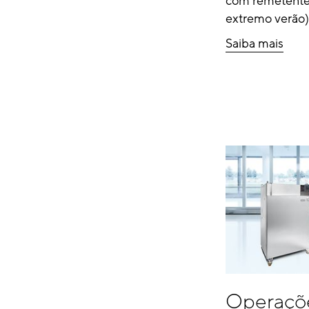
com remetentes
extremo verão)
Saiba mais
Operaçõe