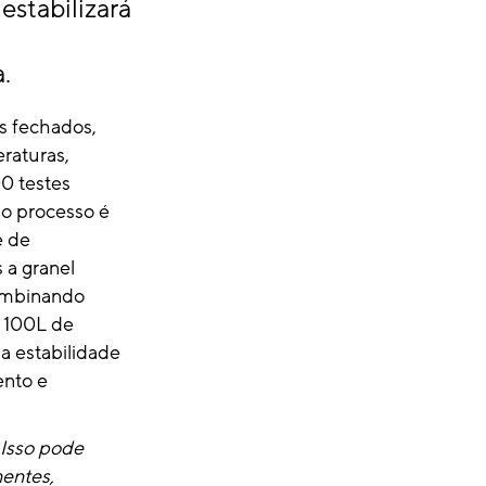
estabilizará
.
es fechados,
raturas,
0 testes
do processo é
e de
 a granel
ombinando
r 100L de
 a estabilidade
ento e
 Isso pode
entes,