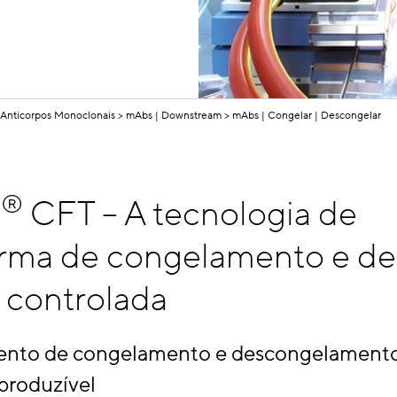
Anticorpos Monoclonais
mAbs | Downstream
mAbs | Congelar | Descongelar
®
s
CFT – A tecnologia de
orma de congelamento e de
 controlada
nto de congelamento e descongelamento
produzível