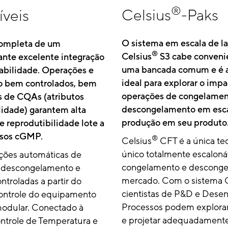
®
Celsius
-Paks
íveis
O sistema em escala de la
completa de um
®
Celsius
S3 cabe conven
ante excelente integração
uma bancada comum e é a
sabilidade. Operações e
ideal para explorar o imp
 bem controlados, bem
operações de congelamen
s de CQAs (atributos
descongelamento em esca
lidade) garantem alta
produção em seu produto
e reprodutibilidade lote a
ssos cGMP.
®
Celsius
CFT é a única te
único totalmente escaloná
ções automáticas de
congelamento e descong
 descongelamento e
mercado. Com o sistema C
ntroladas a partir do
cientistas de P&D e Dese
ontrole do equipamento
Processos podem explora
odular. Conectado à
e projetar adequadamente
ntrole de Temperatura e