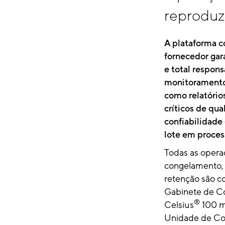
reproduz
A plataforma 
fornecedor gar
e total respon
monitoramento
como relatório
críticos de qua
confiabilidade 
lote em proce
Todas as opera
congelamento,
retenção são co
Gabinete de C
®
Celsius
100 m
Unidade de Co