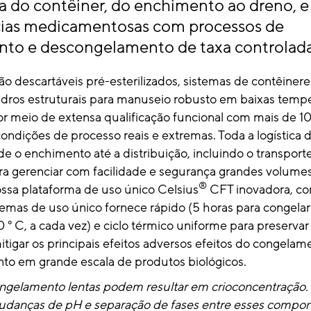
da do contêiner, do enchimento ao dreno, e 
cias medicamentosas com processos de
to e descongelamento de taxa controlada
ão descartáveis ​​pré-esterilizados, sistemas de contêiner
dros estruturais para manuseio robusto em baixas tempe
 meio de extensa qualificação funcional com mais de 10
ondições de processo reais e extremas. Toda a logística 
e o enchimento até a distribuição, incluindo o transport
ra gerenciar com facilidade e segurança grandes volumes
®
ssa plataforma de uso único Celsius
CFT inovadora, c
temas de uso único fornece rápido (5 horas para congela
 ° C, a cada vez) e ciclo térmico uniforme para preservar
tigar os principais efeitos adversos efeitos do congelam
o em grande escala de produtos biológicos.
ongelamento lentas podem resultar em crioconcentração.
mudanças de pH e separação de fases entre esses compon