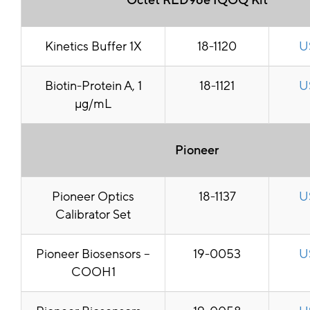
Octet RED96e IQOQ Kit
Kinetics Buffer 1X
18-1120
U
Biotin-Protein A, 1
18-1121
U
μg/mL
Pioneer
Pioneer Optics
18-1137
U
Calibrator Set
Pioneer Biosensors –
19-0053
U
COOH1