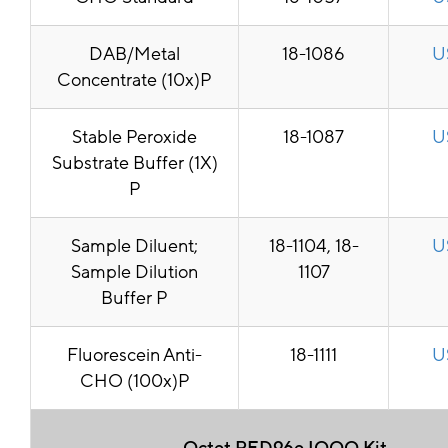
DAB/Metal
18-1086
U
Concentrate (10x)P
Stable Peroxide
18-1087
U
Substrate Buffer (1X)
P
Sample Diluent;
18-1104, 18-
U
Sample Dilution
1107
Buffer P
Fluorescein Anti-
18-1111
U
CHO (100x)P