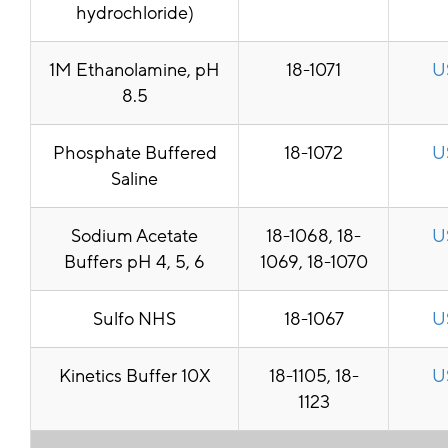
hydrochloride)
1M Ethanolamine, pH
18-1071
U
8.5
Phosphate Buffered
18-1072
U
Saline
Sodium Acetate
18-1068, 18-
U
Buffers pH 4, 5, 6
1069, 18-1070
Sulfo NHS
18-1067
U
Kinetics Buffer 10X
18-1105, 18-
U
1123