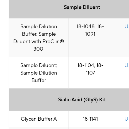
Sample Diluent
Sample Dilution
18-1048, 18-
U
Buffer, Sample
1091
Diluent with ProClin®
300
Sample Diluent;
18-1104, 18-
U
Sample Dilution
1107
Buffer
Sialic Acid (GlyS) Kit
Glycan Buffer A
18-1141
U