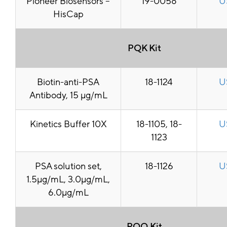
Pioneer Biosensors –
19-0058
U
HisCap
PQK Kit
Biotin-anti-PSA
18-1124
U
Antibody, 15 μg/mL
Kinetics Buffer 10X
18-1105, 18-
U
1123
PSA solution set,
18-1126
U
1.5μg/mL, 3.0μg/mL,
6.0μg/mL
PQQ Kit