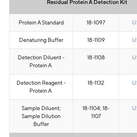
Residual Protein A Detection Kit
Protein A Standard
18-1097
U
Denaturing Buffer
18-1109
U
Detection Diluent -
18-1108
U
Protein A
Detection Reagent -
18-1132
U
Protein A
Sample Diluent;
18-1104; 18-
U
Sample Dilution
1107
Buffer