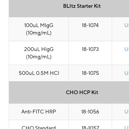
BLItz Starter Kit
100uL MIgG
18-1074
U
(10mg/mL)
200uL HIgG
18-1073
U
(10mg/mL)
500uL 0.5M HCl
18-1075
U
CHO HCP Kit
Anti-FITC HRP
18-1056
U
CHO Standard
18-1057
U