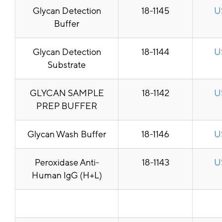
Glycan Detection
18-1145
U
Buffer
Glycan Detection
18-1144
U
Substrate
GLYCAN SAMPLE
18-1142
U
PREP BUFFER
Glycan Wash Buffer
18-1146
U
Peroxidase Anti-
18-1143
U
Human IgG (H+L)