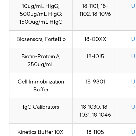
10ug/mL HIgG;
18-1101, 18-
U
500ug/mL HIgG;
1102, 18-1096
1500ug/mL HIgG
Biosensors, ForteBio
18-00XX
U
Biotin-Protein A,
18-1015
U
250ug/mL
Cell Immobilization
18-9801
U
Buffer
IgG Calibrators
18-1030, 18-
U
1031, 18-1046
Kinetics Buffer 10X
18-1105
U