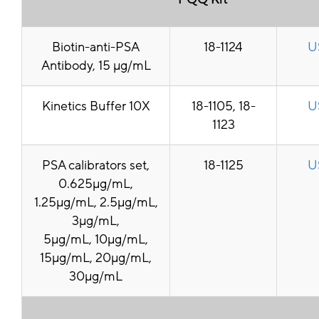
Biotin-anti-PSA
18-1124
U
Antibody, 15 μg/mL
Kinetics Buffer 10X
18-1105, 18-
U
1123
PSA calibrators set,
18-1125
U
0.625μg/mL,
1.25μg/mL, 2.5μg/mL,
3μg/mL,
5μg/mL, 10μg/mL,
15μg/mL, 20μg/mL,
30μg/mL