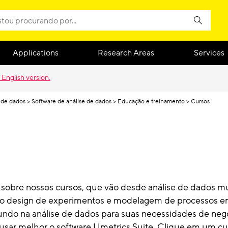
Applications
Research Areas
Services
 English version.
 de dados
Software de análise de dados
Educação e treinamento
Cursos
sobre nossos cursos, que vão desde análise de dados mu
e ao design de experimentos e modelagem de processos e
ndo na análise de dados para suas necessidades de neg
sar melhor o software Umetrics Suite. Clique em um cu