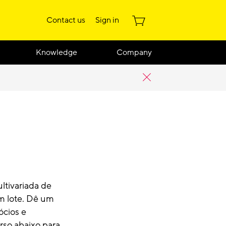
Contact us
Sign in
Knowledge
Company
ltivariada de
m lote. Dê um
ócios e
rso abaixo para