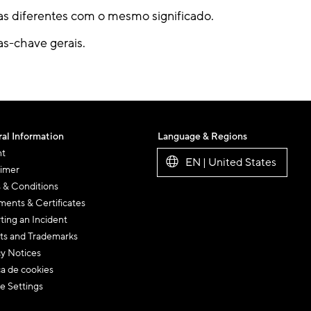
as diferentes com o mesmo significado.
as-chave gerais.
al Information
Language & Regions
nt
EN | United States
aimer
 & Conditions
ents & Certificates
ting an Incident
ts and Trademarks
cy Notices
ca de cookies
e Settings