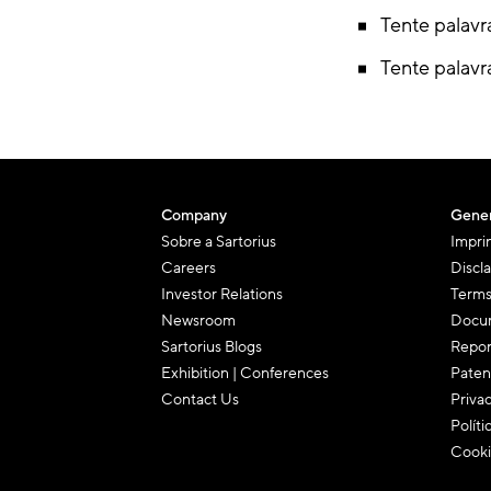
Tente palavr
Tente palavr
Company
Gener
Sobre a Sartorius
Impri
Careers
Discl
Investor Relations
Terms
Newsroom
Docum
Sartorius Blogs
Repor
Exhibition | Conferences
Paten
Contact Us
Priva
Políti
Cooki