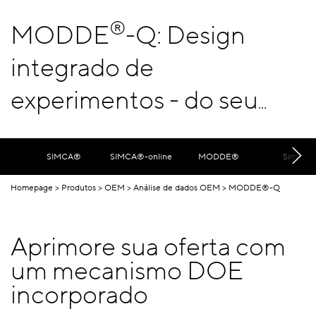
®
MODDE
-Q: Design
integrado de
experimentos - do seu
jeito
SIMCA®
SIMCA®-online
MODDE®
SimApi
Homepage
Produtos
OEM
Análise de dados OEM
MODDE®-Q
Aprimore sua oferta com
um mecanismo DOE
incorporado