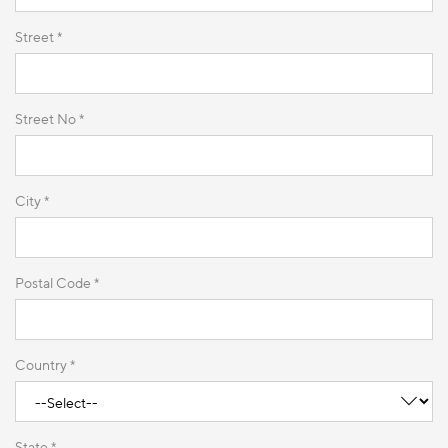
Street *
Street No *
City *
Postal Code *
Country *
State *