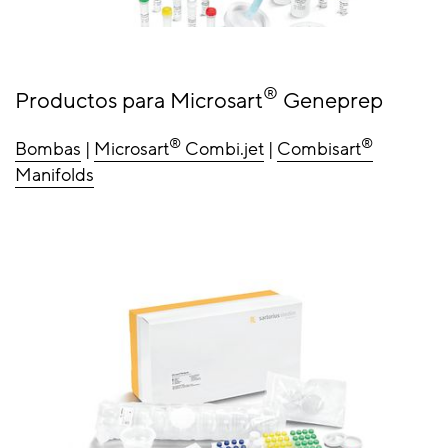
®
Productos para Microsart
Geneprep
®
®
Bombas
|
Microsart
Combi.jet
|
Combisart
Manifolds