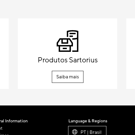
Produtos Sartorius
Saiba mais
al Information
Language & Regions
nt
PT | Brasil