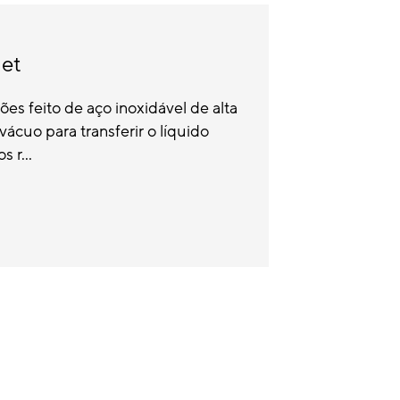
et
es feito de aço inoxidável de alta
vácuo para transferir o líquido
 r...