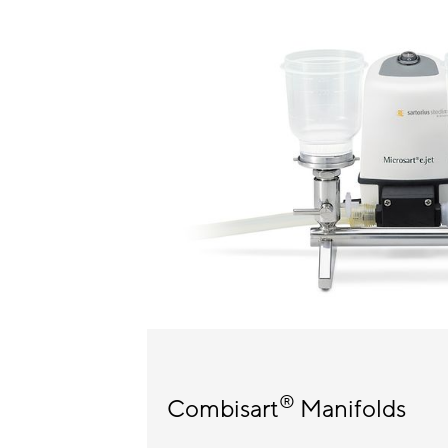
®
Combisart
Manifolds